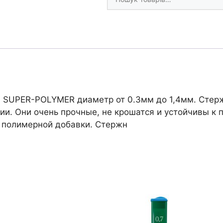
товари
пласт.пенал
12шт.
кількість
 SUPER-POLYMER диаметр от 0.3мм до 1,4мм. Стер
и. Они очень прочные, не крошатся и устойчивы к 
 полимерной добавки. Стержн