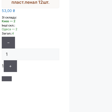
пласт.пенал 12шт.
53,00
₴
Зі складу:
Киев — 2
Інші скл.:
Одеса — 2
Загал.:
4
−
1
+