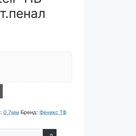
т.пенал
я:
0,7мм
Бренд:
Феникc ТФ