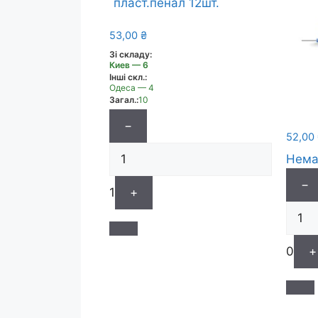
53,00
₴
Зі складу:
Киев — 6
Інші скл.:
Одеса — 4
Загал.:
10
−
52,00
Нема
−
1
+
0
+