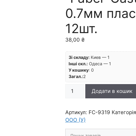
0.7мм плас
12шт.
38,00
₴
Зі складу:
Киев — 1
Інші скл.:
Одеса — 1
У кошику
:
0
Загал.:
2
Стрижні
Додати в кошик
у
наборі
"Faber-
Артикул:
FC-9319
Категорі
Castell"
ООО (У)
HB
Шукати
0.7мм