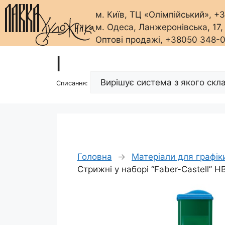
м. Київ, ТЦ «Олімпійський», 
м. Одеса, Ланжеронівська, 17
Оптові продажі, +38050 348-
Перейти
|
до
вмісту
Списання:
Головна
→
Матеріали для графік
Стрижні у наборі “Faber-Castell” H