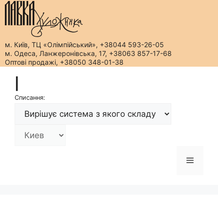
м. Київ, ТЦ «Олімпійський», +38044 593-26-05
м. Одеса, Ланжеронівська, 17, +38063 857-17-68
Оптові продажі, +38050 348-01-38
Перейти
|
до
вмісту
Списання:
Меню