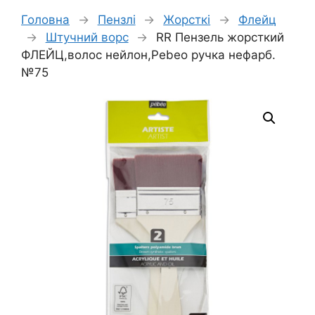
Головна
→
Пензлі
→
Жорсткі
→
Флейц
→
Штучний ворс
→
RR Пензель жорсткий
ФЛЕЙЦ,волос нейлон,Pebeo ручка нефарб.
№75