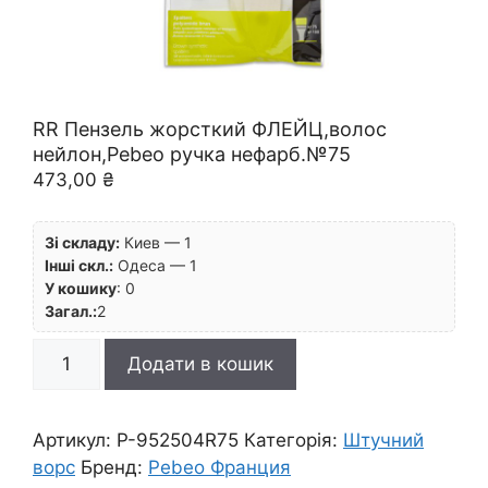
RR Пензель жорсткий ФЛЕЙЦ,волос
нейлон,Pebeo ручка нефарб.№75
473,00
₴
Зі складу:
Киев — 1
Інші скл.:
Одеса — 1
У кошику
:
0
Загал.:
2
RR
Додати в кошик
Пензель
жорсткий
ФЛЕЙЦ,волос
Артикул:
P-952504R75
Категорія:
Штучний
нейлон,Pebeo
ворс
Бренд:
Pebeo Франция
ручка