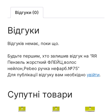
нефарб.
№75
Відгуки (0)
кількість
Відгуки
Відгуків немає, поки що.
Будьте першим, хто залишив відгук на “RR
Пензель жорсткий ФЛЕЙЦ,волос
нейлон,Pebeo ручка нефарб.№75”
Для публікації відгуку вам необхідно
увійти
.
Супутні товари