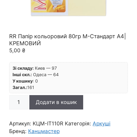
RR Папір кольоровий 80гр М-Стандарт А4|
КРЕМОВИЙ
5,00
₴
Зі складу:
Киев — 97
Інші скл.:
Одеса — 64
У кошику
:
0
Загал.:
161
RR
Додати в кошик
Папір
кольоровий
80гр
Артикул:
КЦМ-IT110R
Категорія:
Аркуші
М-
Бренд:
Канцмастер
Стандарт