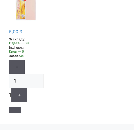
5,00
₴
Зі складу:
Одеса — 39
Інші скл.:
Киев — 6
Загал.:
45
−
1
+