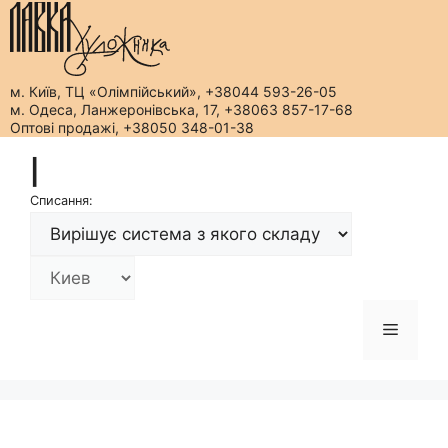
м. Київ, ТЦ «Олімпійський», +38044 593-26-05
м. Одеса, Ланжеронівська, 17, +38063 857-17-68
Оптові продажі, +38050 348-01-38
Перейти
|
до
вмісту
Списання:
Меню