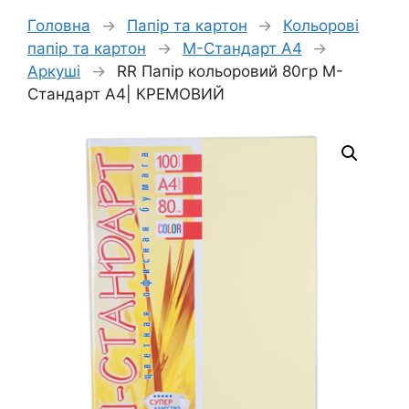
Головна
→
Папір та картон
→
Кольорові
папір та картон
→
М-Стандарт А4
→
Аркуші
→
RR Папір кольоровий 80гр М-
Стандарт А4| КРЕМОВИЙ