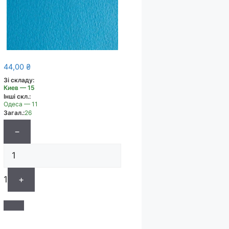
44,00
₴
Зі складу:
Киев — 15
Інші скл.:
Одеса — 11
Загал.:
26
−
1
+