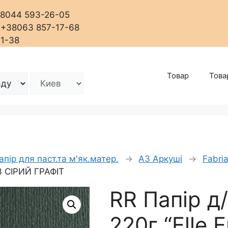
+38044 593-26-05
, +38063 857-17-68
01-38
Товар
Това
апір для паст.та м'як.матер.
→
А3 Аркуші
→
Fabria
А3 СІРИЙ ГРАФІТ
RR Папір д
220г “Elle E