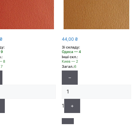
₴
44,00
₴
ду:
Зі складу:
 9
Одеса — 4
.:
Інші скл.:
— 8
Киев — 2
17
Загал.:
6
−
1
+