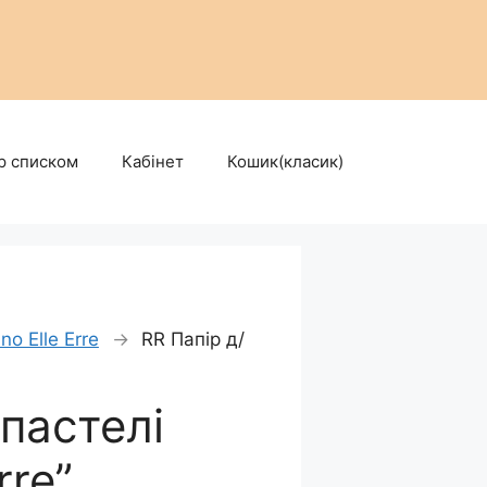
р списком
Кабінет
Кошик(класик)
no Elle Erre
→
RR Папір д/
/пастелі
rre”