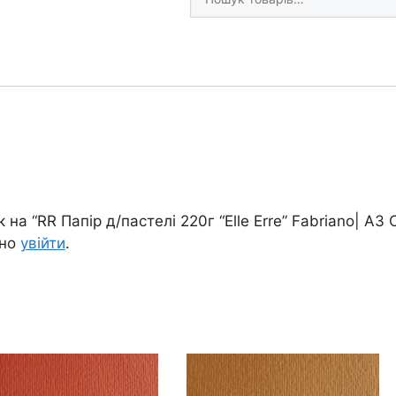
товари
Fabriano|
А3
СІРИЙ
ГРАФІТ
кількість
на “RR Папір д/пастелі 220г “Elle Erre” Fabriano| А3
дно
увійти
.