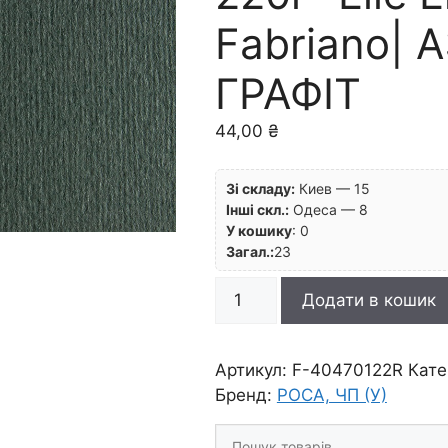
Fabriano| 
ГРАФІТ
44,00
₴
Зі складу:
Киев — 15
Інші скл.:
Одеса — 8
У кошику
:
0
Загал.:
23
RR
Додати в кошик
Папір
д/
пастелі
Артикул:
F-40470122R
Кате
220г
Бренд:
РОСА, ЧП (У)
"Elle
Шукати
Erre"