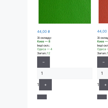
44,00
44,00
₴
Зі скла
Зі складу:
Киев —
Киев — 8
Інші скл
Інші скл.:
Одеса 
Одеса — 4
Загал.:
Загал.:
12
−
−
1
+
1
+