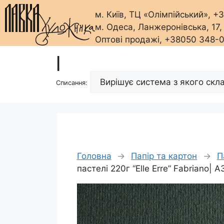
м. Київ, ТЦ «Олімпійський», 
м. Одеса, Ланжеронівська, 17
Оптові продажі, +38050 348-
Перейти
|
до
вмісту
Списання:
Головна
→
Папір та картон
→
П
пастелі 220г “Elle Erre” Fabriano| 