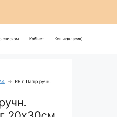
р списком
Кабінет
Кошик(класик)
А4
→
RR п Папір ручн.
ручн.
0г 20х30см