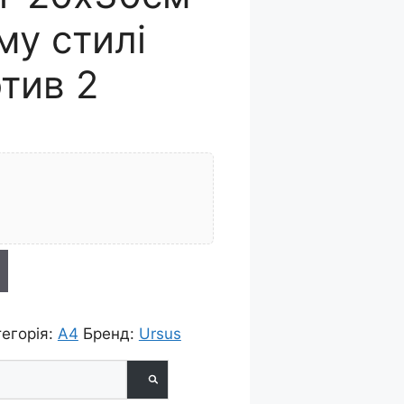
му стилі
тив 2
тегорія:
А4
Бренд:
Ursus