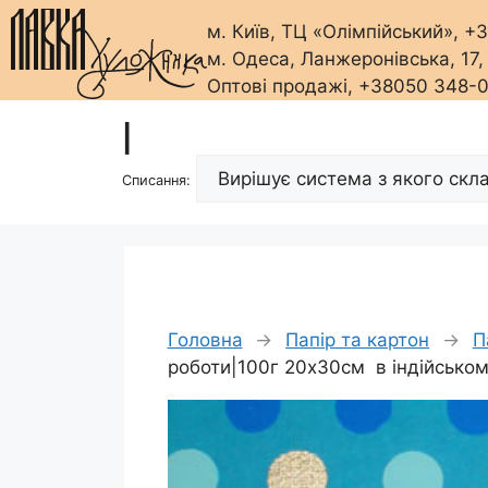
м. Київ, ТЦ «Олімпійський», 
м. Одеса, Ланжеронівська, 17
Оптові продажі, +38050 348-
Перейти
|
до
вмісту
Списання:
Головна
→
Папір та картон
→
П
роботи|100г 20х30см в індійськом