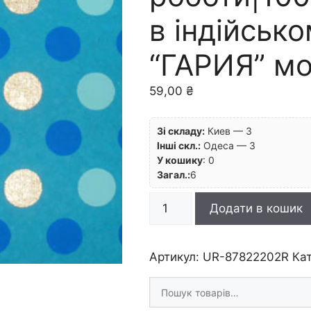
в індійсько
“ГАРИЯ” мо
59,00
₴
Зі складу:
Киев — 3
Інші скл.:
Одеса — 3
У кошику
:
0
Загал.:
6
RR
Додати в кошик
п
Папір
ручн.
Артикул:
UR-87822202R
Ка
роботи|100г
Шукати
20х30см
товари
в