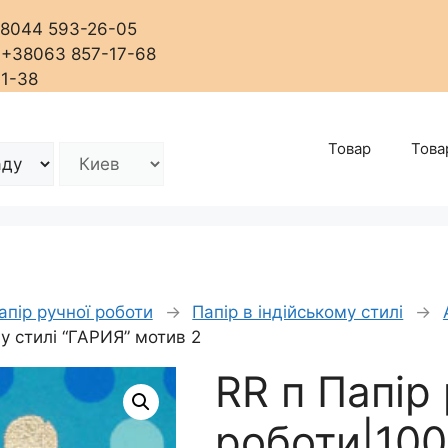
+38044 593-26-05
, +38063 857-17-68
01-38
Товар
Това
апір ручної роботи
→
Папір в індійському стилі
→
у стилі “ГАРИЯ” мотив 2
RR п Папір 
роботи|10