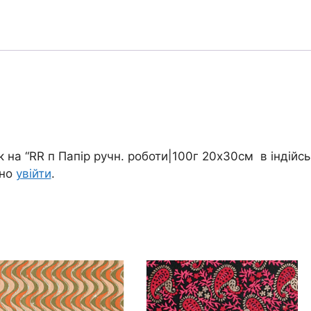
індійському
стилі
"ГАРИЯ"
мотив
2
кількість
 на “RR п Папір ручн. роботи|100г 20х30см в індійсь
дно
увійти
.