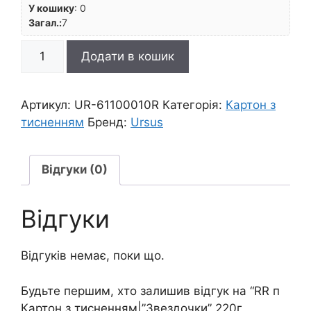
У кошику
:
0
Загал.:
7
RR
Додати в кошик
п
Картон
з
Артикул:
UR-61100010R
Категорія:
Картон з
тисненням|"Звездочки"
тисненням
Бренд:
Ursus
220г
23х33см
ЗАМША
Відгуки (0)
кількість
Відгуки
Відгуків немає, поки що.
Будьте першим, хто залишив відгук на “RR п
Картон з тисненням|”Звездочки” 220г