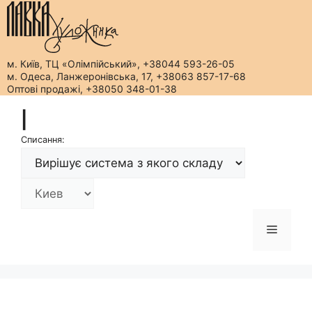
м. Київ, ТЦ «Олімпійський», +38044 593-26-05
м. Одеса, Ланжеронівська, 17, +38063 857-17-68
Оптові продажі, +38050 348-01-38
Перейти
|
до
вмісту
Списання:
Меню