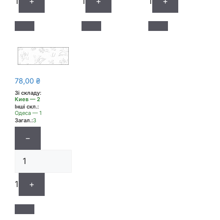
1
+
1
+
1
+
78,00
₴
Зі складу:
Киев — 2
Інші скл.:
Одеса — 1
Загал.:
3
−
1
+