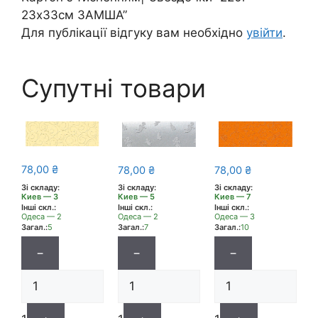
23х33см ЗАМША”
Для публікації відгуку вам необхідно
увійти
.
Супутні товари
78,00
₴
78,00
₴
78,00
₴
Зі складу:
Зі складу:
Зі складу:
Киев — 3
Киев — 5
Киев — 7
Інші скл.:
Інші скл.:
Інші скл.:
Одеса — 2
Одеса — 2
Одеса — 3
Загал.:
5
Загал.:
7
Загал.:
10
−
−
−