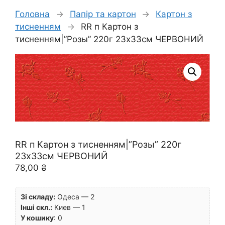
Головна
→
Папір та картон
→
Картон з
тисненням
→
RR п Картон з
тисненням|”Розы” 220г 23х33см ЧЕРВОНИЙ
RR п Картон з тисненням|”Розы” 220г
23х33см ЧЕРВОНИЙ
78,00
₴
Зі складу:
Одеса — 2
Інші скл.:
Киев — 1
У кошику
:
0