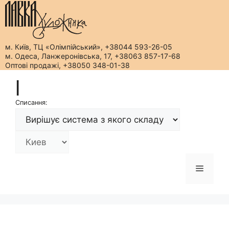
м. Київ, ТЦ «Олімпійський», +38044 593-26-05
м. Одеса, Ланжеронівська, 17, +38063 857-17-68
Оптові продажі, +38050 348-01-38
Перейти
|
до
вмісту
Списання:
Меню