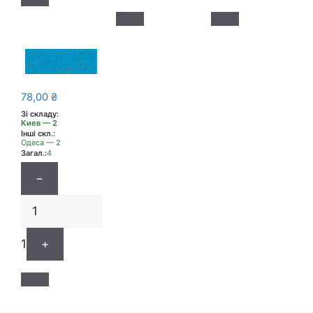
78,00
₴
Зі складу:
Киев — 2
Інші скл.:
Одеса — 2
Загал.:
4
−
1
+