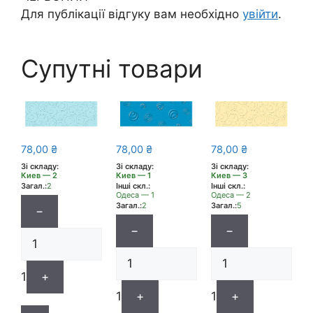
Для публікації відгуку вам необхідно
увійти
.
Супутні товари
78,00
₴
78,00
₴
78,00
₴
Зі складу:
Зі складу:
Зі складу:
Киев — 2
Киев — 1
Киев — 3
Загал.:
2
Інші скл.:
Інші скл.:
Одеса — 1
Одеса — 2
Загал.:
2
Загал.:
5
−
−
−
1
+
1
+
1
+