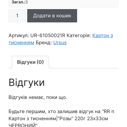
Загал.:
3
RR
Додати в кошик
п
Картон
з
Артикул:
UR-61050021R
Категорія:
Картон з
тисненням|"Розы"
тисненням
Бренд:
Ursus
220г
23х33см
ЧЕРВОНИЙ
Відгуки (0)
кількість
Відгуки
Відгуків немає, поки що.
Будьте першим, хто залишив відгук на “RR п
Картон з тисненням|”Розы” 220г 23х33см
ЧЕРВОНИЙ”