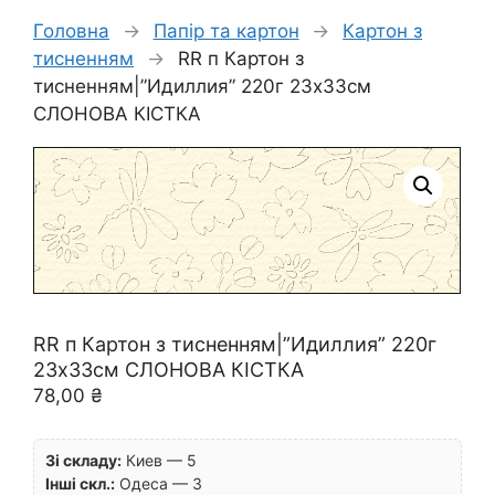
Головна
→
Папір та картон
→
Картон з
тисненням
→
RR п Картон з
тисненням|”Идиллия” 220г 23х33см
СЛОНОВА КІСТКА
RR п Картон з тисненням|”Идиллия” 220г
23х33см СЛОНОВА КІСТКА
78,00
₴
Зі складу:
Киев — 5
Інші скл.:
Одеса — 3