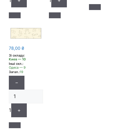
1
+
1
+
78,00
₴
Зі складу:
Киев — 10
Інші скл.:
Одеса — 9
Загал.:
19
−
1
+