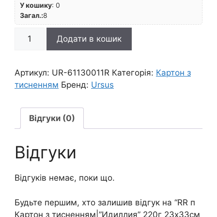
У кошику
:
0
Загал.:
8
RR
Додати в кошик
п
Картон
з
Артикул:
UR-61130011R
Категорія:
Картон з
тисненням|"Идиллия"
тисненням
Бренд:
Ursus
220г
23х33см
СЛОНОВА
Відгуки (0)
КІСТКА
кількість
Відгуки
Відгуків немає, поки що.
Будьте першим, хто залишив відгук на “RR п
Картон з тисненням|”Идиллия” 220г 23х33см