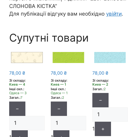
СЛОНОВА КІСТКА”
Для публікації відгуку вам необхідно
увійти
.
Супутні товари
78,00
₴
78,00
₴
78,00
₴
Зі складу:
Зі складу:
Зі складу:
Киев — 1
Киев — 2
Киев — 4
Інші скл.:
Загал.:
2
Інші скл.:
Одеса — 1
Одеса — 3
Загал.:
2
Загал.:
7
−
−
−
1
+