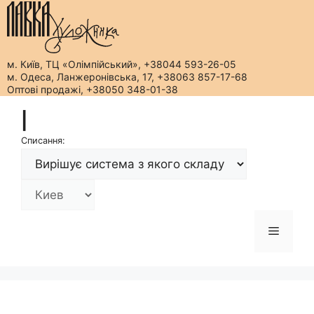
м. Київ, ТЦ «Олімпійський», +38044 593-26-05
м. Одеса, Ланжеронівська, 17, +38063 857-17-68
Оптові продажі, +38050 348-01-38
Перейти
|
до
вмісту
Списання:
Меню