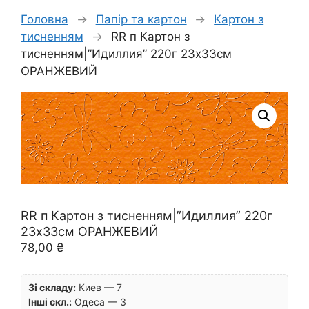
Головна
→
Папір та картон
→
Картон з
тисненням
→
RR п Картон з
тисненням|”Идиллия” 220г 23х33см
ОРАНЖЕВИЙ
RR п Картон з тисненням|”Идиллия” 220г
23х33см ОРАНЖЕВИЙ
78,00
₴
Зі складу:
Киев — 7
Інші скл.:
Одеса — 3