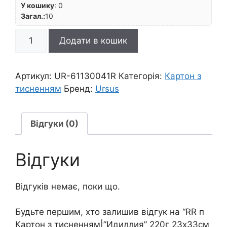
У кошику
:
0
Загал.:
10
RR
Додати в кошик
п
Картон
з
Артикул:
UR-61130041R
Категорія:
Картон з
тисненням|"Идиллия"
тисненням
Бренд:
Ursus
220г
23х33см
ОРАНЖЕВИЙ
Відгуки (0)
кількість
Відгуки
Відгуків немає, поки що.
Будьте першим, хто залишив відгук на “RR п
Картон з тисненням|”Идиллия” 220г 23х33см