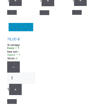
1
+
1
+
1
+
78,00
₴
Зі складу:
Киев — 1
Інші скл.:
Одеса — 1
Загал.:
2
−
1
+