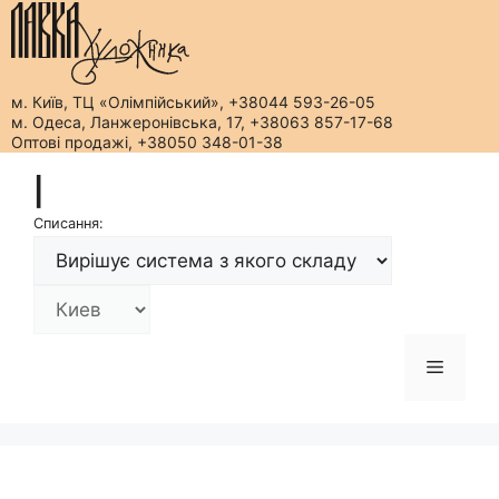
м. Київ, ТЦ «Олімпійський», +38044 593-26-05
м. Одеса, Ланжеронівська, 17, +38063 857-17-68
Оптові продажі, +38050 348-01-38
Перейти
|
до
вмісту
Списання:
Меню