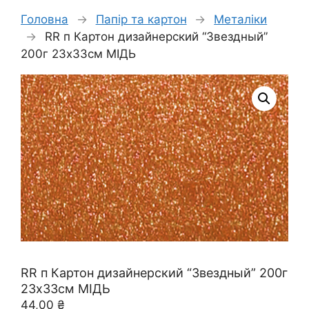
Головна
→
Папір та картон
→
Металіки
→
RR п Картон дизайнерский “Звездный”
200г 23х33см МІДЬ
RR п Картон дизайнерский “Звездный” 200г
23х33см МІДЬ
44,00
₴