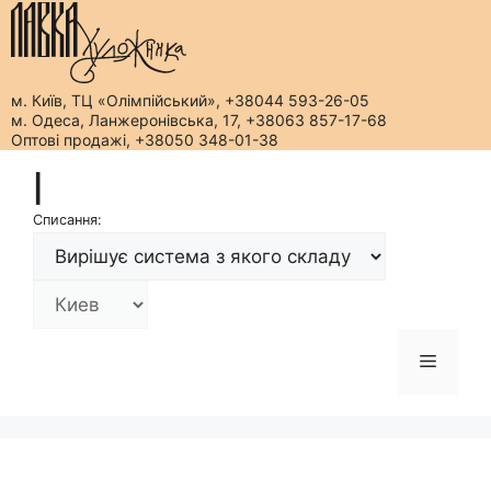
м. Київ, ТЦ «Олімпійський», +38044 593-26-05
м. Одеса, Ланжеронівська, 17, +38063 857-17-68
Оптові продажі, +38050 348-01-38
Перейти
|
до
вмісту
Списання:
Меню