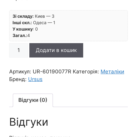
Зі складу:
Киев — 3
Інші скл.:
Одеса — 1
У кошику
:
0
Загал.:
4
RR
Додати в кошик
п
Картон
дизайнерский
Артикул:
UR-60190077R
Категорія:
Металіки
"Звездный"
Бренд:
Ursus
200г
23х33см
МІДЬ
Відгуки (0)
кількість
Відгуки