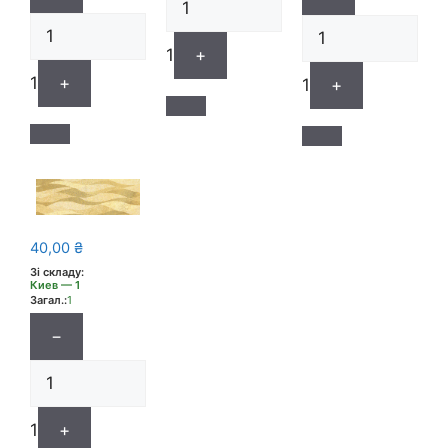
1
+
1
+
1
+
40,00
₴
Зі складу:
Киев — 1
Загал.:
1
−
1
+