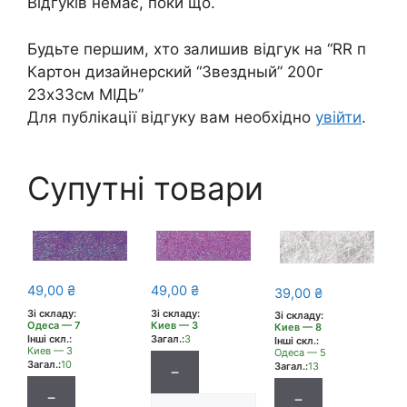
Відгуків немає, поки що.
Будьте першим, хто залишив відгук на “RR п
Картон дизайнерский “Звездный” 200г
23х33см МІДЬ”
Для публікації відгуку вам необхідно
увійти
.
Супутні товари
49,00
₴
49,00
₴
39,00
₴
Зі складу:
Зі складу:
Зі складу:
Киев — 3
Одеса — 7
Киев — 8
Загал.:
3
Інші скл.:
Інші скл.:
Киев — 3
Одеса — 5
Загал.:
10
Загал.:
13
−
−
−