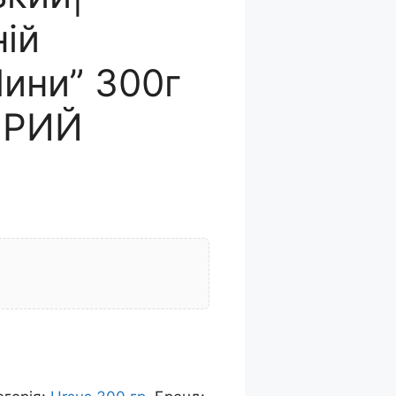
ій
ини” 300г
ІРИЙ