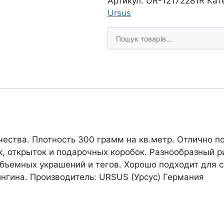
Артикул:
UR-12172281R
Кат
двосторонній
Ursus
"Пунктир
Шукати
Мини"
товари
300г
20х30см
СІРИЙ
СЕРЕДНІЙ
кількість
чества. Плотность 300 грамм на кв.метр. Отлично п
к, открыток и подарочных коробок. Разнообразный 
объемных украшений и тегов. Хорошо подходит для 
ингина. Производитель: URSUS (Урсус) Германия