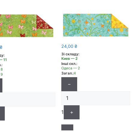
24,00
₴
₴
Зі складу:
ду:
Киев — 2
— 11
Інші скл.:
.:
Одеса — 2
 8
Загал.:
4
19
−
1
+