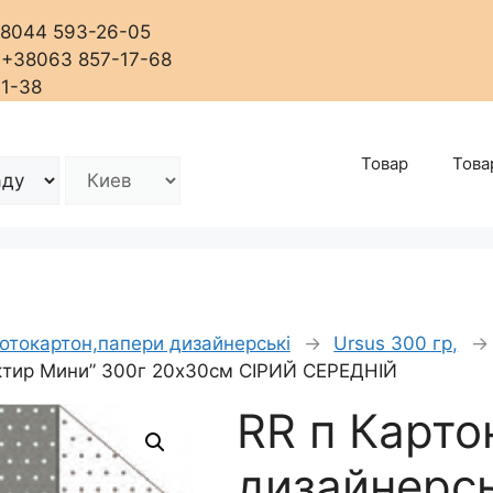
+38044 593-26-05
, +38063 857-17-68
01-38
Товар
Това
отокартон,папери дизайнерські
→
Ursus 300 гр,
→
ктир Мини” 300г 20х30см СІРИЙ СЕРЕДНІЙ
RR п Карто
дизайнерс