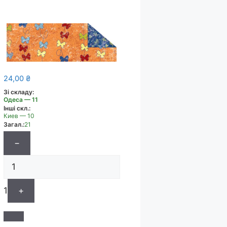
24,00
₴
Зі складу:
Одеса — 11
Інші скл.:
Киев — 10
Загал.:
21
−
1
+