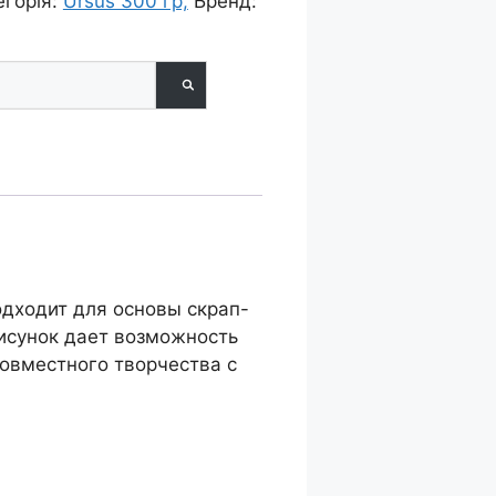
егорія:
Ursus 300 гр,
Бренд:
одходит для основы скрап-
рисунок дает возможность
совместного творчества с