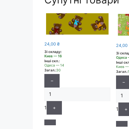
24,00
₴
24,00
Зі складу:
Зі скла
Киев — 16
Одеса 
Інші скл.:
Інші скл
Одеса — 14
Киев —
Загал.:
30
Загал.:
−
−
1
+
1
+