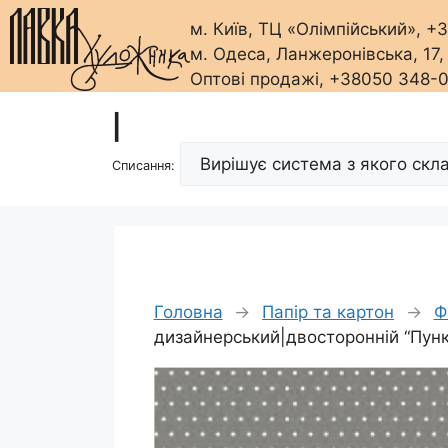
м. Київ, ТЦ «Олімпійський», 
м. Одеса, Ланжеронівська, 17
Оптові продажі, +38050 348-
Перейти
|
до
вмісту
Списання:
Головна
→
Папір та картон
→
Ф
дизайнерський|двосторонній “Пун