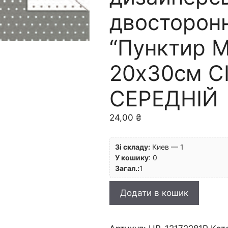
двосторонн
“Пунктир М
20х30см С
СЕРЕДНІЙ
24,00
₴
Зі складу:
Киев — 1
У кошику
:
0
Загал.:
1
RR
Додати в кошик
п
Картон
дизайнерський|