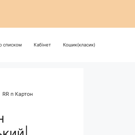
р списком
Кабінет
Кошик(класик)
RR п Картон
н
ький|