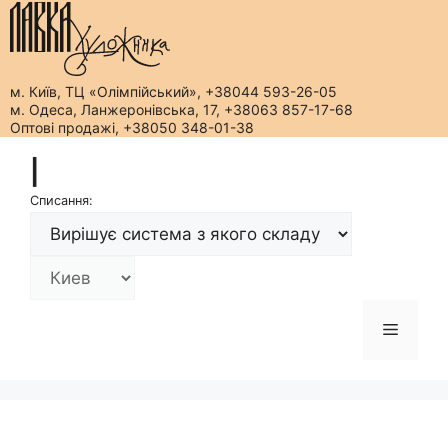
м. Київ, ТЦ «Олімпійський», +38044 593-26-05
м. Одеса, Ланжеронівська, 17, +38063 857-17-68
Оптові продажі, +38050 348-01-38
Перейти
|
до
вмісту
Списання:
Меню