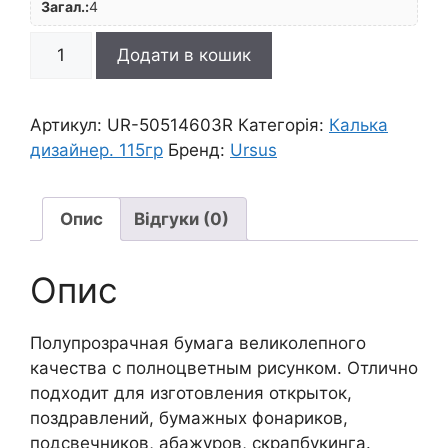
Загал.:
4
R
Додати в кошик
Калька|"Бабочки"
115г
21х30см
Артикул:
UR-50514603R
Категорія:
Калька
БЛАКИТНИЙ
дизайнер. 115гр
Бренд:
Ursus
кількість
Опис
Відгуки (0)
Опис
Полупрозрачная бумага великолепного
качества с полноцветным рисунком. Отлично
подходит для изготовления открыток,
поздравлений, бумажных фонариков,
подсвечников, абажуров, скрапбукинга.