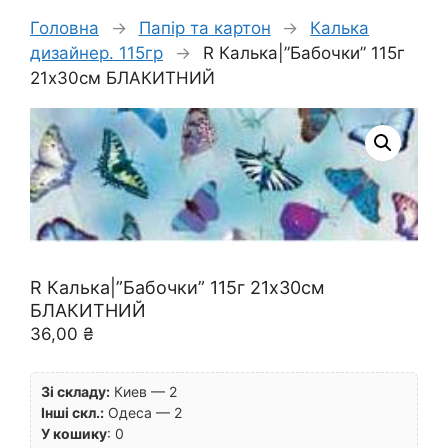
Головна
→
Папір та картон
→
Калька
дизайнер. 115гр
→
R Калька|”Бабочки” 115г
21х30см БЛАКИТНИЙ
R Калька|”Бабочки” 115г 21х30см
БЛАКИТНИЙ
36,00
₴
Зі складу:
Киев — 2
Інші скл.:
Одеса — 2
У кошику
:
0