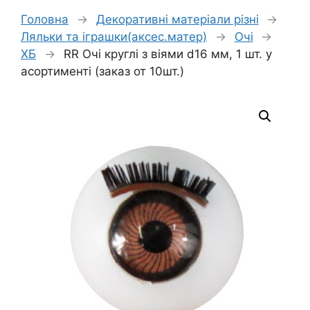
Головна
→
Декоративні матеріали різні
→
Ляльки та іграшки(аксес.матер)
→
Очі
→
ХБ
→
RR Очі круглі з віями d16 мм, 1 шт. у
асортименті (заказ от 10шт.)