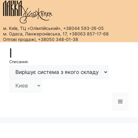
м. Київ, ТЦ «Олімпійський», +38044 593-26-05
м. Одеса, Ланжеронівська, 17, +38063 857-17-68
Оптові продажі, +38050 348-01-38
Перейти
|
до
вмісту
Списання:
Меню