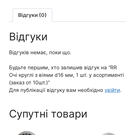
мм,
1
Відгуки (0)
шт.
у
Відгуки
асортименті
(заказ
Відгуків немає, поки що.
от
10шт.)
кількість
Будьте першим, хто залишив відгук на “RR
Очі круглі з віями d16 мм, 1 шт. у асортименті
(заказ от 10шт.)”
Для публікації відгуку вам необхідно
увійти
.
Супутні товари