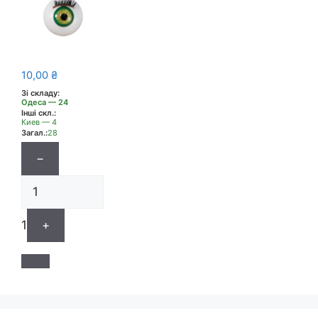
10,00
₴
Зі складу:
Одеса — 24
Інші скл.:
Киев — 4
Загал.:
28
−
1
+