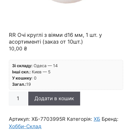
RR Очі круглі з віями d16 мм, 1 шт. у
асортименті (заказ от 10шт.)
10,00
₴
Зі складу:
Одеса — 14
Інші скл.:
Киев — 5
У кошику
:
0
Загал.:
19
RR
Додати в кошик
Очі
круглі
з
Артикул:
ХБ-7703995R
Категорія:
ХБ
Бренд:
віями
Хобби-Склад
d16