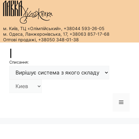
м. Київ, ТЦ «Олімпійський», +38044 593-26-05
м. Одеса, Ланжеронівська, 17, +38063 857-17-68
Оптові продажі, +38050 348-01-38
Перейти
|
до
вмісту
Списання:
Меню