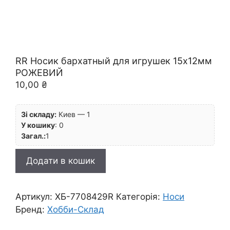
RR Носик бархатный для игрушек 15х12мм
РОЖЕВИЙ
10,00
₴
Зі складу:
Киев — 1
У кошику
:
0
Загал.:
1
RR
Додати в кошик
Носик
бархатный
для
Артикул:
ХБ-7708429R
Категорія:
Носи
игрушек
Бренд:
Хобби-Склад
15х12мм