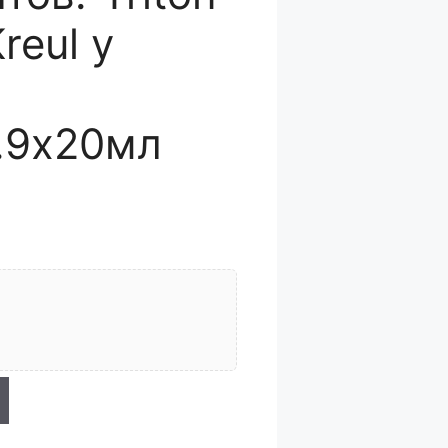
reul у
.9х20мл