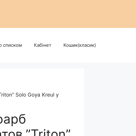
р списком
Кабінет
Кошик(класик)
iton” Solo Goya Kreul у
фарб
ов.”Triton”