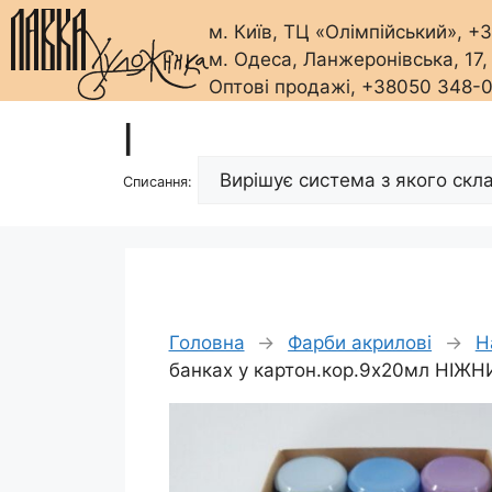
м. Київ, ТЦ «Олімпійський», 
м. Одеса, Ланжеронівська, 17
Оптові продажі, +38050 348-
Перейти
|
до
вмісту
Списання:
Головна
→
Фарби акрилові
→
Н
банках у картон.кор.9х20мл НІЖ