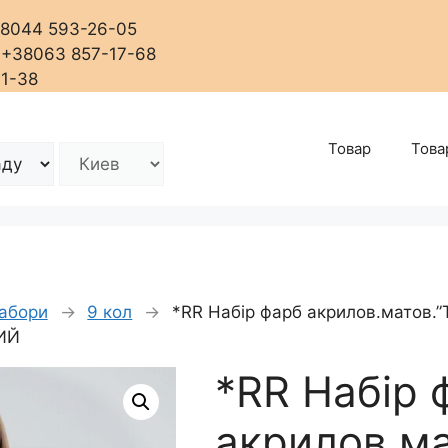
+38044 593-26-05
, +38063 857-17-68
01-38
Товар
Това
абори
→
9 кол
→
*RR Набір фарб акрилов.матов.”Tr
НИЙ
*RR Набір 
акрилов.мат