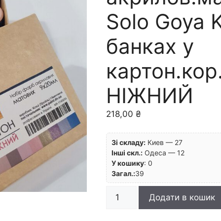
Solo Goya K
банках у
картон.кор
НІЖНИЙ
218,00
₴
Зі складу:
Киев — 27
Інші скл.:
Одеса — 12
У кошику
:
0
Загал.:
39
*RR
Додати в кошик
Набір
фарб