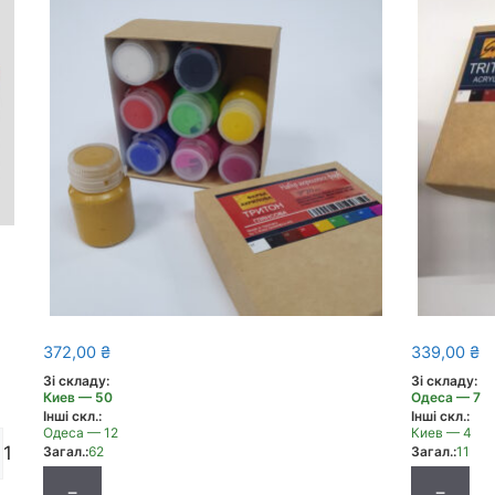
372,00
₴
339,00
₴
Зі складу:
Зі складу:
Киев — 50
Одеса — 7
Інші скл.:
Інші скл.:
Одеса — 12
Киев — 4
1
Загал.:
62
Загал.:
11
−
−