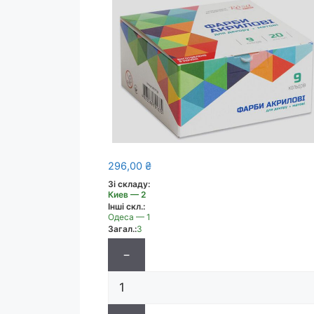
296,00
₴
Зі складу:
Киев — 2
Інші скл.:
Одеса — 1
Загал.:
3
−