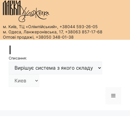
м. Київ, ТЦ «Олімпійський», +38044 593-26-05
м. Одеса, Ланжеронівська, 17, +38063 857-17-68
Оптові продажі, +38050 348-01-38
Перейти
|
до
вмісту
Списання:
Меню