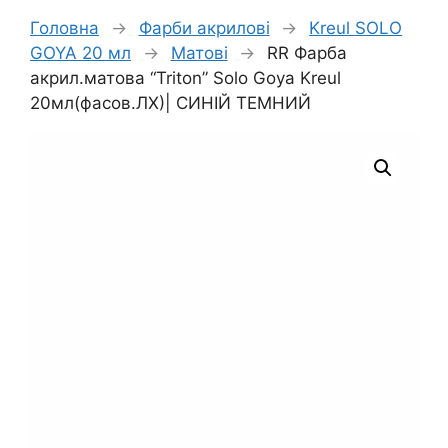
Головна
→
Фарби акрилові
→
Kreul SOLO
GOYA 20 мл
→
Матові
→
RR Фарба
акрил.матова “Triton” Solo Goya Kreul
20мл(фасов.ЛХ)| СИНІЙ ТЕМНИЙ