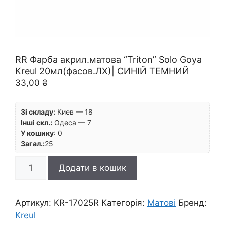
RR Фарба акрил.матова “Triton” Solo Goya
Kreul 20мл(фасов.ЛХ)| СИНІЙ ТЕМНИЙ
33,00
₴
Зі складу:
Киев — 18
Інші скл.:
Одеса — 7
У кошику
:
0
Загал.:
25
RR
Додати в кошик
Фарба
акрил.матова
"Triton"
Артикул:
KR-17025R
Категорія:
Матові
Бренд:
Solo
Kreul
Goya