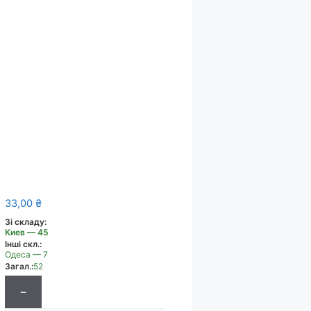
33,00
₴
Зі складу:
Киев — 45
Інші скл.:
Одеса — 7
Загал.:
52
−