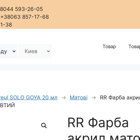
+38044 593-26-05
, +38063 857-17-68
01-38
Товар
Това
reul SOLO GOYA 20 мл
→
Матові
→
RR Фарба акрил
ОВТИЙ
RR Фарба
акрил.матов