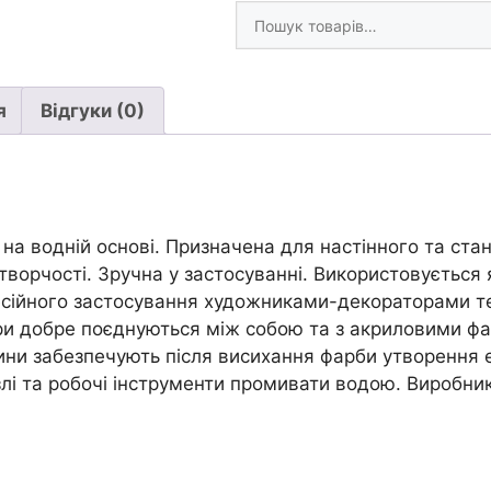
Шукати
Goya
товари
Kreul
20мл(фасов.ЛХ)|
КАДМІЙ
я
Відгуки (0)
ЖОВТИЙ
кількість
a на водній основі. Призначена для настінного та ст
ворчості. Зручна у застосуванні. Використовується я
фесійного застосування художниками-декораторами т
ри добре поєднуються між собою та з акриловими фа
вини забезпечують після висихання фарби утворення 
лі та робочі інструменти промивати водою. Виробник