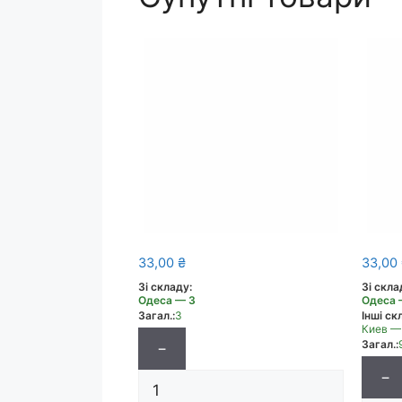
33,00
₴
33,00
Зі складу:
Зі скла
Одеса — 3
Одеса 
Загал.:
3
Інші скл
Киев —
Загал.:
−
−