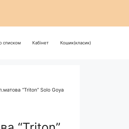
р списком
Кабінет
Кошик(класик)
.матова “Triton” Solo Goya
а “Triton”