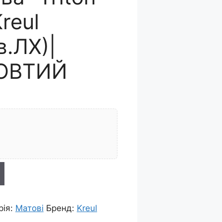
reul
.ЛХ)|
ОВТИЙ
рія:
Матові
Бренд:
Kreul