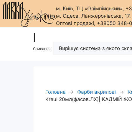
м. Київ, ТЦ «Олімпійський», 
м. Одеса, Ланжеронівська, 17
Оптові продажі, +38050 348-
Перейти
|
до
вмісту
Списання:
Головна
→
Фарби акрилові
→
K
Kreul 20мл(фасов.ЛХ)| КАДМІЙ Ж