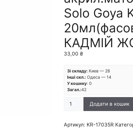
Solo Goya K
20мл(фасов
КАДМІЙ Ж
33,00
₴
Зі складу:
Киев — 28
Інші скл.:
Одеса — 14
У кошику
:
0
Загал.:
42
RR
Додати в кошик
Фарба
акрил.матова
"Triton"
Артикул:
KR-17035R
Катего
Solo