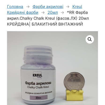
Головна
→
Фарби акрилові
→
Kreul
Крейдяні фарби
→
20мл
→
*RR Фарба
акрил.Chalky Chalk Kreul (фасов.ЛХ) 20мл
КРЕЙДЯНА| БЛАКИТНИЙ ВІНТАЖНИЙ