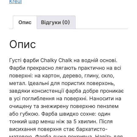
Kreul
(фасов.ЛХ)
20мл
КРЕЙДЯНА|
Опис
Відгуки (0)
БЛАКИТНИЙ
ВІНТАЖНИЙ
Опис
кількість
Густі фарби Chalky Chalk на водній основі.
Фарби прекрасно лягають практично на всі
поверхні: на картон, дерево, глину, скло,
метал. Ідеальні для пористих поверхонь,
завдяки консистенції фарба добре проникає
в усі поглиблення на поверхні. Наносити на
очищену та знежирену поверхню пензлем
або губкою. Фарба швидко сохне: один
тонкий шар менш ніж за 5 хвилин. Після
висихання поверхня стає бархатисто-
матовою. Фарба дуже покривна. Навіть для