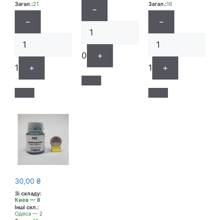
Загал.:
21
Загал.:
16
−
−
−
0
+
1
+
1
+
30,00
₴
Зі складу:
Киев — 8
Інші скл.:
Одеса — 2