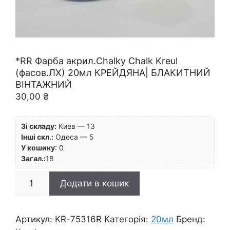
*RR Фарба акрил.Chalky Chalk Kreul
(фасов.ЛХ) 20мл КРЕЙДЯНА| БЛАКИТНИЙ
ВІНТАЖНИЙ
30,00
₴
Зі складу:
Киев — 13
Інші скл.:
Одеса — 5
У кошику
:
0
Загал.:
18
*RR
Додати в кошик
Фарба
акрил.Chalky
Chalk
Артикул:
KR-75316R
Категорія:
20мл
Бренд:
Kreul