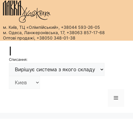
м. Київ, ТЦ «Олімпійський», +38044 593-26-05
м. Одеса, Ланжеронівська, 17, +38063 857-17-68
Оптові продажі, +38050 348-01-38
Перейти
|
до
вмісту
Списання:
Меню