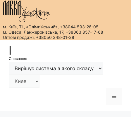
м. Київ, ТЦ «Олімпійський», +38044 593-26-05
м. Одеса, Ланжеронівська, 17, +38063 857-17-68
Оптові продажі, +38050 348-01-38
Перейти
|
до
вмісту
Списання:
Меню