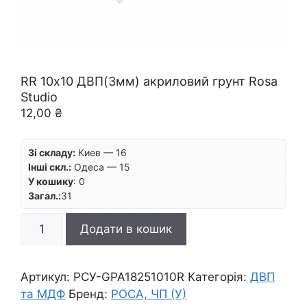
RR 10х10 ДВП(3мм) акриловий грунт Rosa
Studio
12,00
₴
Зі складу:
Киев — 16
Інші скл.:
Одеса — 15
У кошику
:
0
Загал.:
31
RR
Додати в кошик
10х10
ДВП(3мм)
акриловий
Артикул:
РСУ-GPA18251010R
Категорія:
ДВП
грунт
та МДФ
Бренд:
РОСА, ЧП (У)
Rosa