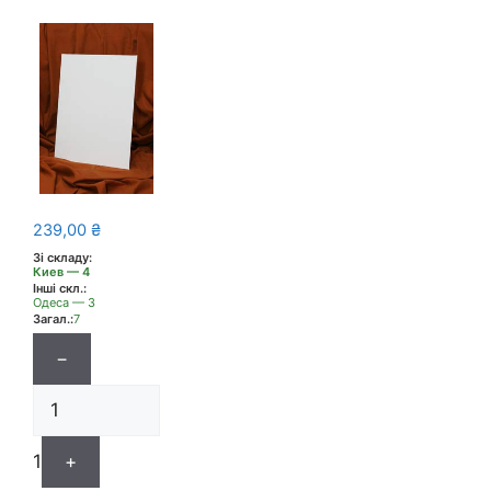
239,00
₴
Зі складу:
Киев — 4
Інші скл.:
Одеса — 3
Загал.:
7
−
1
+