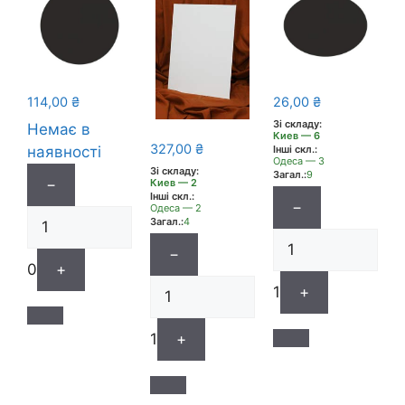
114,00
₴
26,00
₴
Зі складу:
Немає в
Киев — 6
327,00
₴
наявності
Інші скл.:
Одеса — 3
Зі складу:
Загал.:
9
−
Киев — 2
Інші скл.:
−
Одеса — 2
Загал.:
4
−
0
+
1
+
1
+