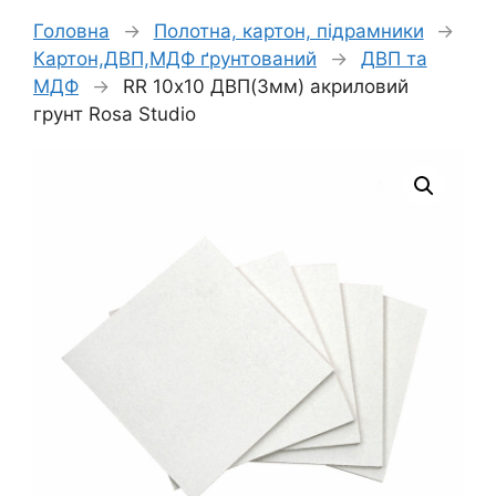
Головна
→
Полотна, картон, підрамники
→
Картон,ДВП,МДФ ґрунтований
→
ДВП та
МДФ
→
RR 10х10 ДВП(3мм) акриловий
грунт Rosa Studio