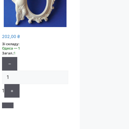
202,00
₴
Зі складу:
Одеса — 1
Загал.:
1
−
1
+