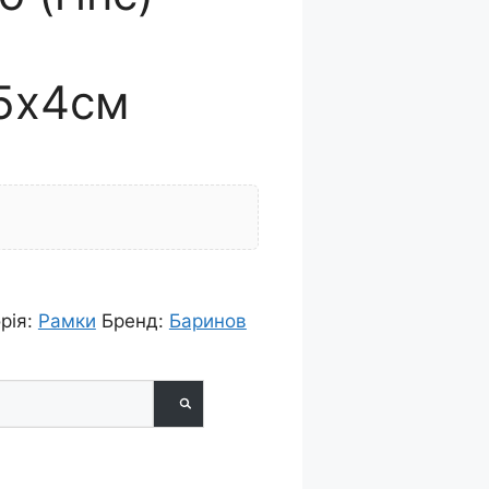
,5х4см
рія:
Рамки
Бренд:
Баринов