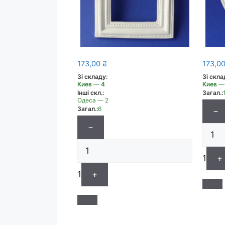
173,00
₴
173,0
Зі складу:
Зі скла
Киев — 4
Киев —
Інші скл.:
Загал.:
Одеса — 2
Загал.:
6
−
−
1
+
1
+