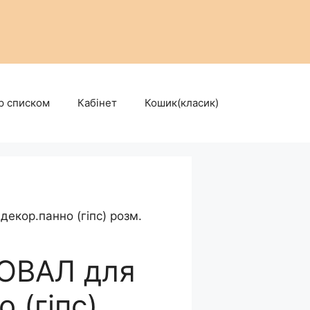
р списком
Кабінет
Кошик(класик)
екор.панно (гіпс) розм.
ОВАЛ для
 (гіпс)