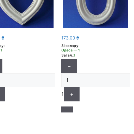
0
₴
173,00
₴
ду:
Зі складу:
 1
Одеса — 1
1
Загал.:
1
−
1
+