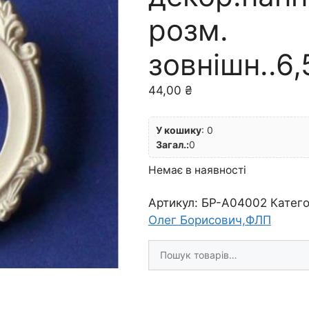
розм.
зовнішн..6
44,00
₴
У кошику
:
0
Загал.:
0
Немає в наявності
Артикул:
БР-A04002
Катего
Олег Борисович,ФЛП
Шукати
товари