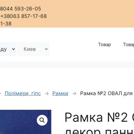
+38044 593-26-05
, +38063 857-17-68
01-38
Товар
Това
→
Полімери, гіпс
→
Рамки
→
Рамка №2 ОВАЛ для д
Рамка №2 
декор.панно