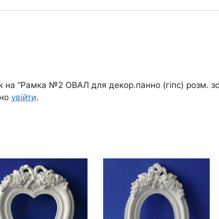
к на “Рамка №2 ОВАЛ для декор.панно (гіпс) розм. зо
дно
увійти
.