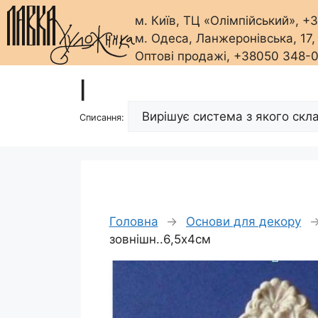
м. Київ, ТЦ «Олімпійський», 
м. Одеса, Ланжеронівська, 17
Оптові продажі, +38050 348-
Перейти
|
до
вмісту
Списання:
Головна
→
Основи для декору
зовнішн..6,5х4см