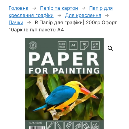
Головна
→
Папір та картон
→
Папір для
креслення графіки
→
Для креслення
→
Пачки
→
R Папір для графіки| 200гр Офорт
10арк.(в п/п пакеті) А4