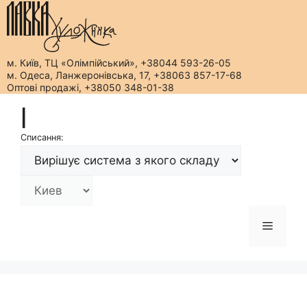
м. Київ, ТЦ «Олімпійський», +38044 593-26-05
м. Одеса, Ланжеронівська, 17, +38063 857-17-68
Оптові продажі, +38050 348-01-38
Перейти
|
до
вмісту
Списання:
Меню