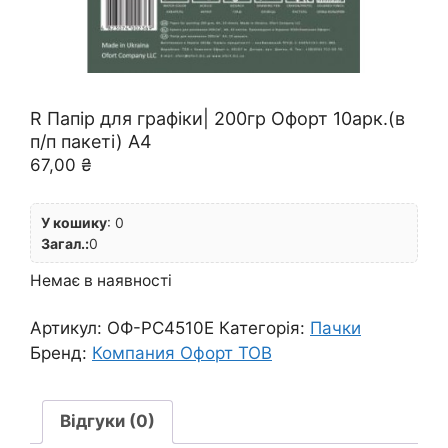
R Папір для графіки| 200гр Офорт 10арк.(в
п/п пакеті) А4
67,00
₴
У кошику
:
0
Загал.:
0
Немає в наявності
Артикул:
ОФ-PC4510E
Категорія:
Пачки
Бренд:
Компания Офорт ТОВ
Відгуки (0)