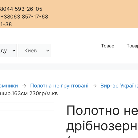
+38044 593-26-05
, +38063 857-17-68
01-38
Товар
Това
рамники
→
Полотна не ґрунтовані
→
Вир-во Україн
 шир.163см 230гр/м.кв
Полотно не
дрібнозерн