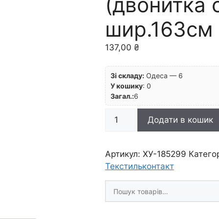
(двонитка 
шир.163см 
137,00
₴
Зі складу:
Одеса — 6
У кошику
:
0
Загал.:
6
Полотно
Додати в кошик
негрунтоване
дрібнозернисте
(двонитка
Артикул:
ХУ-185299
Катего
сувора)
Текстильконтакт
шир.163см
Шукати
230гр/
товари
м.кв
кількість