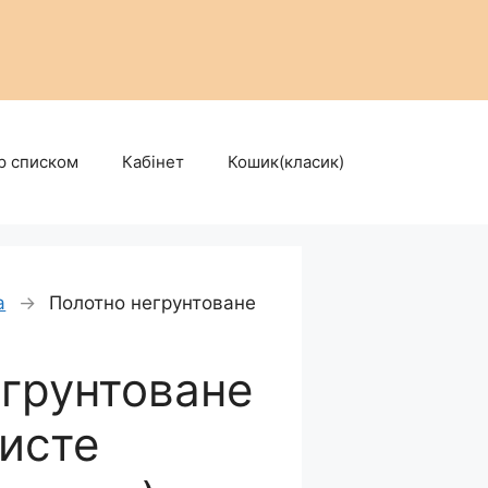
р списком
Кабінет
Кошик(класик)
а
→
Полотно негрунтоване
грунтоване
исте