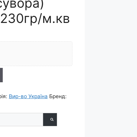
сувора)
230гр/м.кв
рія:
Вир-во Україна
Бренд: