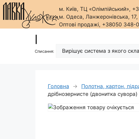
м. Київ, ТЦ «Олімпійський», 
м. Одеса, Ланжеронівська, 17
Оптові продажі, +38050 348-
Перейти
|
до
вмісту
Списання:
Головна
→
Полотна, картон, під
дрібнозернисте (двонитка сувора)