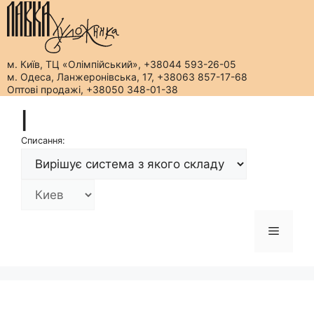
м. Київ, ТЦ «Олімпійський», +38044 593-26-05
м. Одеса, Ланжеронівська, 17, +38063 857-17-68
Оптові продажі, +38050 348-01-38
Перейти
|
до
вмісту
Списання:
Меню