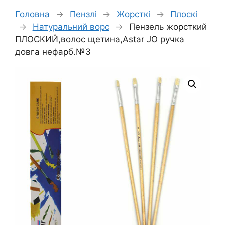
Головна
→
Пензлі
→
Жорсткі
→
Плоскі
→
Натуральний ворс
→
Пензель жорсткий
ПЛОСКИЙ,волос щетина,Astar JO ручка
довга нефарб.№3