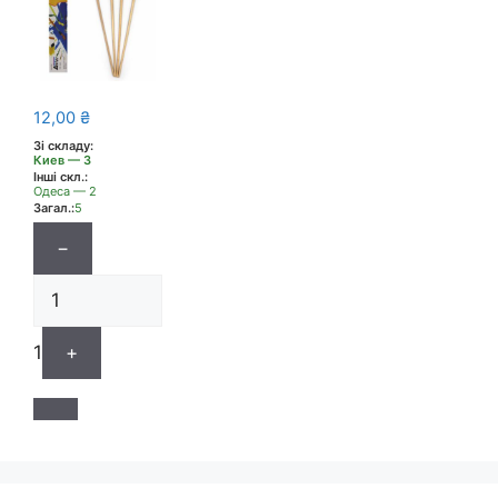
12,00
₴
Зі складу:
Киев — 3
Інші скл.:
Одеса — 2
Загал.:
5
−
1
+