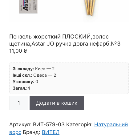
Пензель жорсткий ПЛОСКИЙ,волос
щетина,Astar JO ручка довга нефарб.№3
11,00
₴
Зі складу:
Киев — 2
Інші скл.:
Одеса — 2
У кошику
:
0
Загал.:
4
Пензель
Додати в кошик
жорсткий
ПЛОСКИЙ,волос
щетина,Astar
Артикул:
ВИТ-579-03
Категорія:
Натуральний
JO
ворс
Бренд:
ВИТЕЛ
ручка