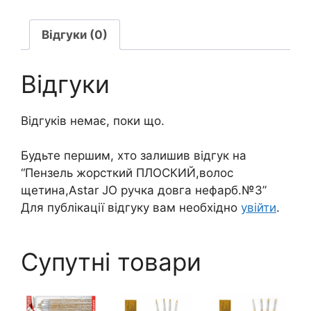
довга
нефарб.
Відгуки (0)
№3
кількість
Відгуки
Відгуків немає, поки що.
Будьте першим, хто залишив відгук на
“Пензель жорсткий ПЛОСКИЙ,волос
щетина,Astar JO ручка довга нефарб.№3”
Для публікації відгуку вам необхідно
увійти
.
Супутні товари