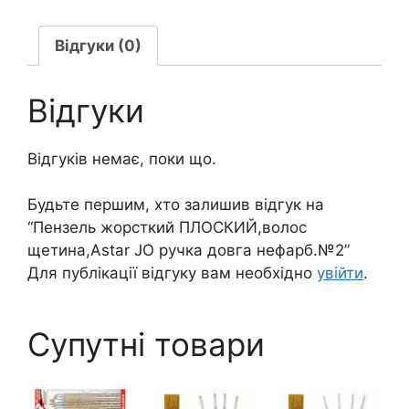
довга
нефарб.
Відгуки (0)
№2
кількість
Відгуки
Відгуків немає, поки що.
Будьте першим, хто залишив відгук на
“Пензель жорсткий ПЛОСКИЙ,волос
щетина,Astar JO ручка довга нефарб.№2”
Для публікації відгуку вам необхідно
увійти
.
Супутні товари