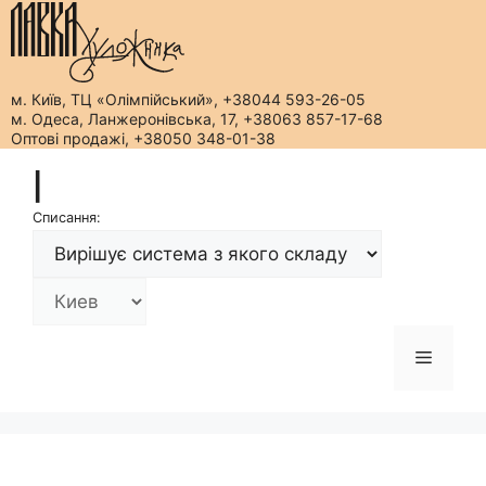
м. Київ, ТЦ «Олімпійський», +38044 593-26-05
м. Одеса, Ланжеронівська, 17, +38063 857-17-68
Оптові продажі, +38050 348-01-38
Перейти
|
до
вмісту
Списання:
Меню