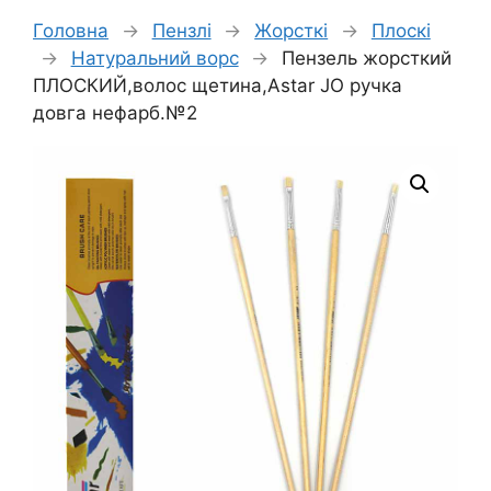
Головна
→
Пензлі
→
Жорсткі
→
Плоскі
→
Натуральний ворс
→
Пензель жорсткий
ПЛОСКИЙ,волос щетина,Astar JO ручка
довга нефарб.№2