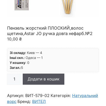
Пензель жорсткий ПЛОСКИЙ,волос
щетина,Astar JO ручка довга нефарб.№2
10,00
₴
Зі складу:
Киев — 4
Інші скл.:
Одеса — 1
У кошику
:
0
Загал.:
5
Пензель
Додати в кошик
жорсткий
ПЛОСКИЙ,волос
щетина,Astar
Артикул:
ВИТ-579-02
Категорія:
Натуральний
JO
ворс
Бренд:
ВИТЕЛ
ручка