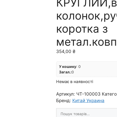
КРУГЛИЙ,в
колонок,ру
коротка з
метал.ковп
354,00
₴
У кошику
:
0
Загал.:
0
Немає в наявності
Артикул:
ЧТ-100003
Катего
Бренд:
Китай Украина
Шукати