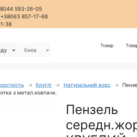
+38044 593-26-05
, +38063 857-17-68
01-38
Товар
Това
орсткість
→
Круглі
→
Натуральний ворс
→
Пензе
отка з метал.ковпачк.
Пензель
середн.жор