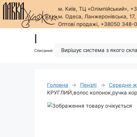
м. Київ, ТЦ «Олімпійський», 
м. Одеса, Ланжеронівська, 17
Оптові продажі, +38050 348-
Перейти
|
до
вмісту
Списання:
Головна
→
Пензлі
→
Середня ж
КРУГЛИЙ,волос колонок,ручка кор