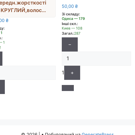
ередн.жорсткості
50,00
₴
КРУГЛИЙ,волос
Зі складу:
онок,Roubloff ручка
Одеса — 179
,00
₴
Інші скл.:
ротка фігур.червона
ду:
Киев — 108
DК13R №5
 1
Загал.:
287
.:
— 1
−
2
1
+
© 2026 |
• Побудований на
GeneratePress