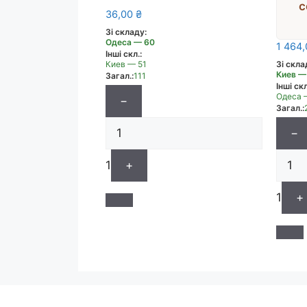
с
36,00
₴
Зі складу:
кол
Одеса — 60
1 464
Інші скл.:
ко
Зі скла
Киев — 51
Киев —
Загал.:
111
Інші скл
Одеса 
−
Загал.:
−
1
+
1
+