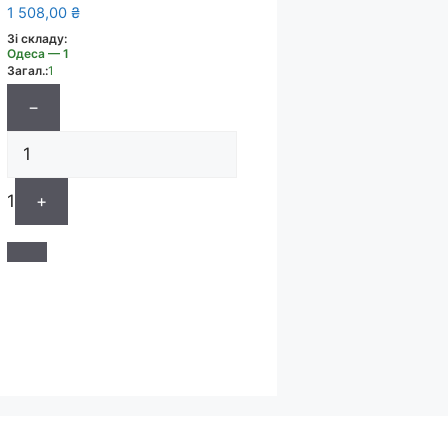
1 508,00
₴
Зі складу:
Одеса — 1
Загал.:
1
−
1
+