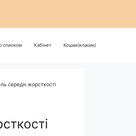
р списком
Кабінет
Кошик(класик)
ль середн.жорсткості
сткості