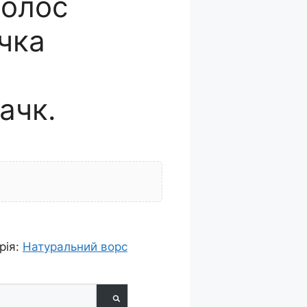
олос
чка
ачк.
рія:
Натуральний ворс