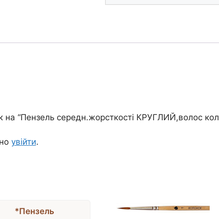
товари
к на “Пензель середн.жорсткості КРУГЛИЙ,волос кол
дно
увійти
.
*Пензель