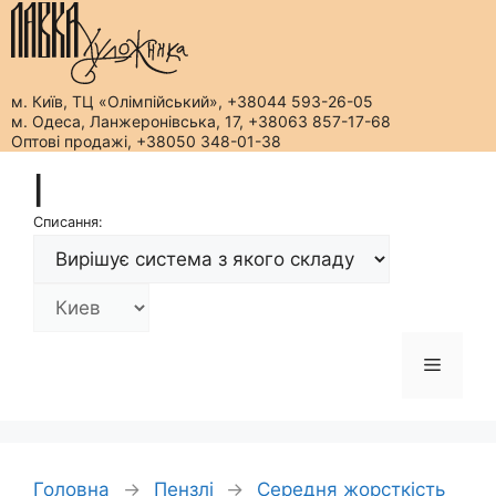
м. Київ, ТЦ «Олімпійський», +38044 593-26-05
м. Одеса, Ланжеронівська, 17, +38063 857-17-68
Оптові продажі, +38050 348-01-38
Перейти
|
до
вмісту
Списання:
Меню
Головна
→
Пензлі
→
Середня жорсткість