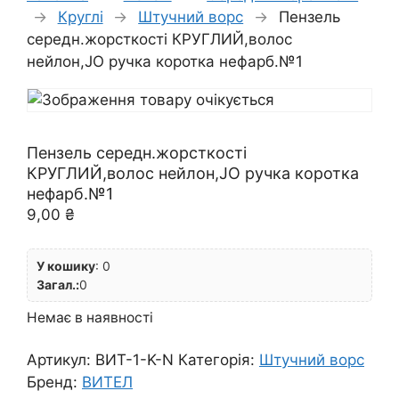
→
Круглі
→
Штучний ворс
→
Пензель
середн.жорсткості КРУГЛИЙ,волос
нейлон,JO ручка коротка нефарб.№1
Пензель середн.жорсткості
КРУГЛИЙ,волос нейлон,JO ручка коротка
нефарб.№1
9,00
₴
У кошику
:
0
Загал.:
0
Немає в наявності
Артикул:
ВИТ-1-K-N
Категорія:
Штучний ворс
Бренд:
ВИТЕЛ