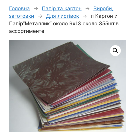
Головна
→
Папір та картон
→
Вироби,
заготовки
→
Для листівок
→
п Картон и
Папір”Металлик” около 9х13 около 355шт.в
ассортименте