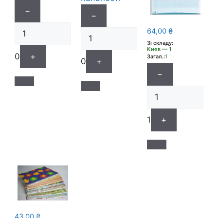
−
−
64,00
₴
Зі складу:
Киев — 1
0
+
Загал.:
1
0
+
−
1
+
43,00
₴