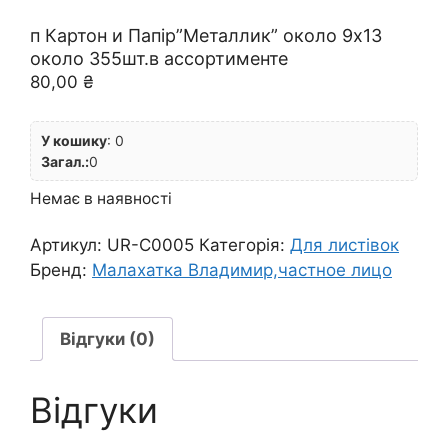
п Картон и Папір”Металлик” около 9х13
около 355шт.в ассортименте
80,00
₴
У кошику
:
0
Загал.:
0
Немає в наявності
Артикул:
UR-C0005
Категорія:
Для листівок
Бренд:
Малахатка Владимир,частное лицо
Відгуки (0)
Відгуки