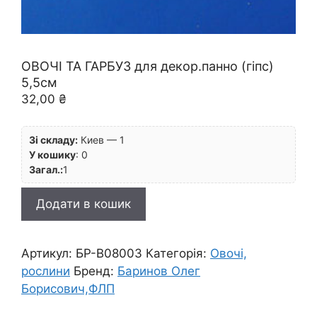
ОВОЧІ ТА ГАРБУЗ для декор.панно (гіпс)
5,5см
32,00
₴
Зі складу:
Киев — 1
У кошику
:
0
Загал.:
1
ОВОЧІ
Додати в кошик
ТА
ГАРБУЗ
для
Артикул:
БР-B08003
Категорія:
Овочі,
декор.панно
рослини
Бренд:
Баринов Олег
(гіпс)
Борисович,ФЛП
5,5см