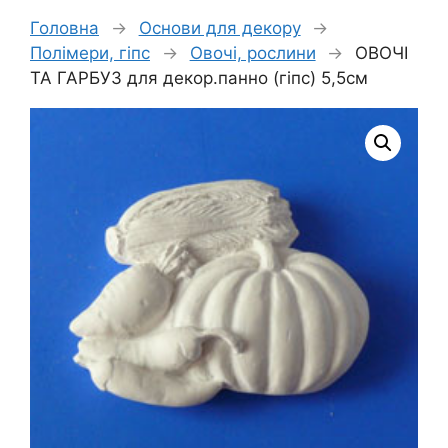
Головна
→
Основи для декору
→
Полімери, гіпс
→
Овочі, рослини
→
ОВОЧІ
ТА ГАРБУЗ для декор.панно (гіпс) 5,5см