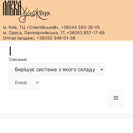
м. Київ, ТЦ «Олімпійський», +38044 593-26-05
м. Одеса, Ланжеронівська, 17, +38063 857-17-68
Оптові продажі, +38050 348-01-38
Перейти
|
до
вмісту
Списання:
Меню