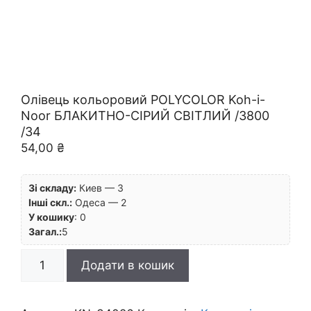
Олівець кольоровий POLYCOLOR Koh-i-
Noor БЛАКИТНО-СІРИЙ СВІТЛИЙ /3800
/34
54,00
₴
Зі складу:
Киев — 3
Інші скл.:
Одеса — 2
У кошику
:
0
Загал.:
5
Олівець
Додати в кошик
кольоровий
POLYCOLOR
Koh-