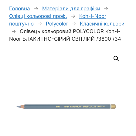
Головна
→
Матеріали для графіки
→
Олівці кольорові проф.
→
Koh-i-Noor
поштучно
→
Polycolor
→
Класичні кольори
→
Олівець кольоровий POLYCOLOR Koh-i-
Noor БЛАКИТНО-СІРИЙ СВІТЛИЙ /3800 /34