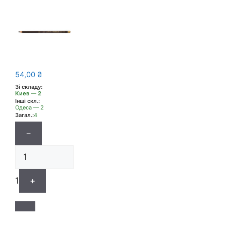
54,00
₴
Зі складу:
Киев — 2
Інші скл.:
Одеса — 2
Загал.:
4
−
1
+