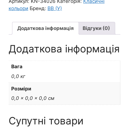
Артикул:
KN-34026
Категорія:
Класичні
i-
кольори
Бренд:
ВВ (У)
Noor
БЛАКИТНО-
СІРИЙ
Додаткова інформація
Відгуки (0)
СВІТЛИЙ
/3800
Додаткова інформація
/34
кількість
Вага
0,0 кг
Розміри
0,0 × 0,0 × 0,0 см
Супутні товари