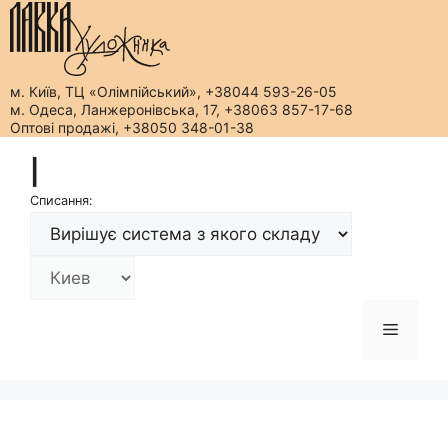
м. Київ, ТЦ «Олімпійський», +38044 593-26-05
м. Одеса, Ланжеронівська, 17, +38063 857-17-68
Оптові продажі, +38050 348-01-38
Перейти
|
до
вмісту
Списання:
Меню