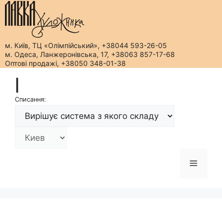
м. Київ, ТЦ «Олімпійський», +38044 593-26-05
м. Одеса, Ланжеронівська, 17, +38063 857-17-68
Оптові продажі, +38050 348-01-38
Перейти
|
до
вмісту
Списання:
Меню