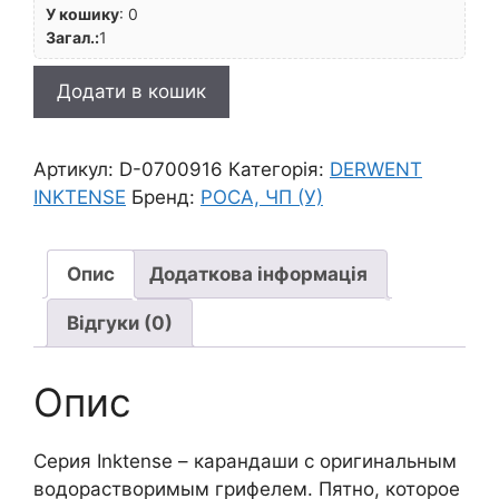
У кошику
:
0
Загал.:
1
Олівець
Додати в кошик
акв.
Inktense
Derwent
Артикул:
D-0700916
Категорія:
DERWENT
(Имитация
INKTENSE
Бренд:
РОСА, ЧП (У)
кит.туши)
1400
ЗЕЛЕНОЕ
Опис
Додаткова інформація
ЯБЛУКО
Відгуки (0)
кількість
Опис
Cерия Inktense – карандаши с оригинальным
водорастворимым грифелем. Пятно, которое