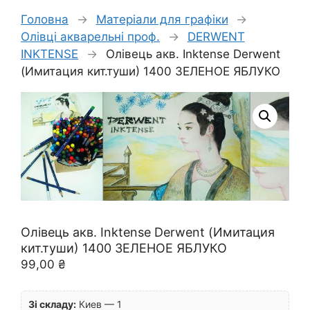
Головна
→
Матеріали для графіки
→
Олівці акварельні проф.
→
DERWENT
INKTENSE
→
Олівець акв. Inktense Derwent
(Имитация кит.туши) 1400 ЗЕЛЕНОЕ ЯБЛУКО
Олівець акв. Inktense Derwent (Имитация
кит.туши) 1400 ЗЕЛЕНОЕ ЯБЛУКО
99,00
₴
Зі складу:
Киев — 1