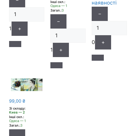
Інші скл.:
наявності
Одеса — 1
Загал.:
3
−
−
1
+
0
+
1
+
99,00
₴
Зі складу:
Киев — 2
Інші скл.:
Одеса — 1
Загал.:
3