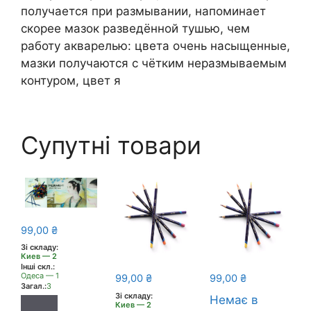
получается при размывании, напоминает
скорее мазок разведённой тушью, чем
работу акварелью: цвета очень насыщенные,
мазки получаются с чётким неразмываемым
контуром, цвет я
Супутні товари
99,00
₴
Зі складу:
Киев — 2
Інші скл.:
Одеса — 1
99,00
₴
99,00
₴
Загал.:
3
Зі складу:
Немає в
Киев — 2
−