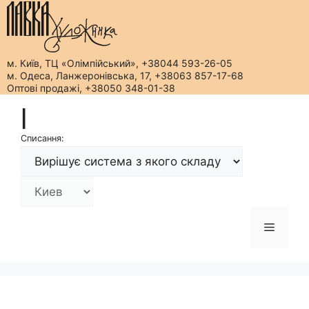
м. Київ, ТЦ «Олімпійський», +38044 593-26-05
м. Одеса, Ланжеронівська, 17, +38063 857-17-68
Оптові продажі, +38050 348-01-38
Перейти
|
до
вмісту
Списання:
Меню