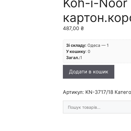
Koh-i-Noor
картон.кор
487,00
₴
Зі складу:
Одеса — 1
У кошику
:
0
Загал.:
1
Набір
Додати в кошик
кол.олівців."Mondeluz"
Koh-
i-
Артикул:
KN-3717/18
Катего
Noor
Шукати
18кол
товари
у
картон.короб
кількість