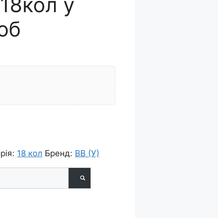
 18кол у
об
рія:
18 кол
Бренд:
ВВ (У)