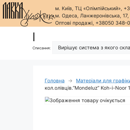
м. Київ, ТЦ «Олімпійський», 
м. Одеса, Ланжеронівська, 17
Оптові продажі, +38050 348-
Перейти
|
до
вмісту
Списання:
Головна
→
Матеріали для графік
кол.олівців.”Mondeluz” Koh-i-Noor 