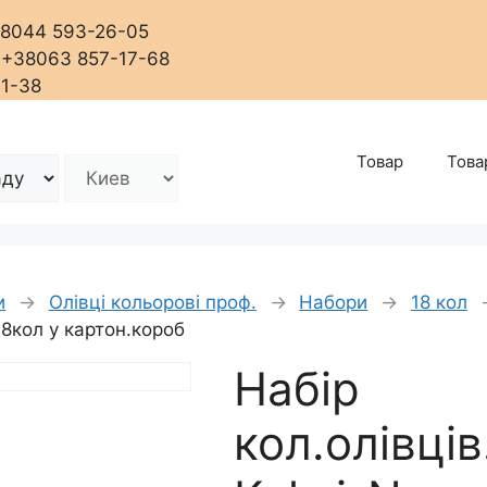
+38044 593-26-05
, +38063 857-17-68
01-38
Товар
Това
и
→
Олівці кольорові проф.
→
Набори
→
18 кол
18кол у картон.короб
Набір
кол.олівців