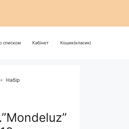
р списком
Кабінет
Кошик(класик)
→
Набір
.”Mondeluz”