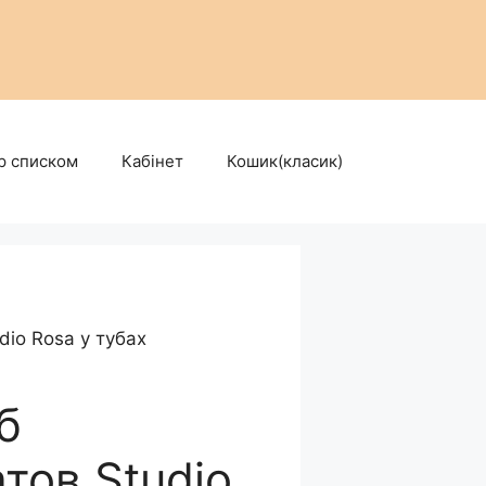
р списком
Кабінет
Кошик(класик)
io Rosa у тубах
б
тов.Studio