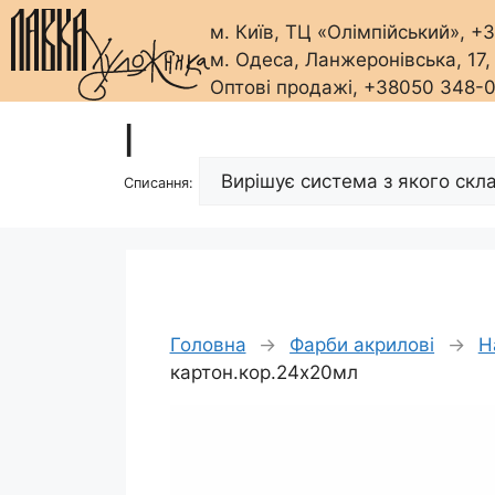
м. Київ, ТЦ «Олімпійський», 
м. Одеса, Ланжеронівська, 17
Оптові продажі, +38050 348-
Перейти
|
до
вмісту
Списання:
Головна
→
Фарби акрилові
→
Н
картон.кор.24х20мл