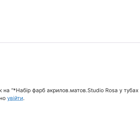
 на “*Набір фарб акрилов.матов.Studio Rosa у тубах
дно
увійти
.