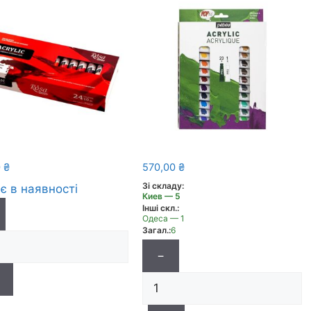
0
₴
570,00
₴
Зі складу:
є в наявності
Киев — 5
Інші скл.:
Одеса — 1
Загал.:
6
−