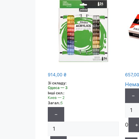
914,00
₴
657,0
Зі складу:
Нема
Одеса — 3
Інші скл.:
−
Киев — 2
Загал.:
5
−
0
+