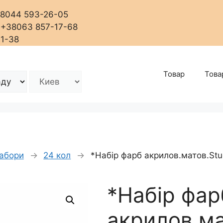
+38044 593-26-05
, +38063 857-17-68
01-38
Товар
Това
абори
→
24 кол
→
*Набір фарб акрилов.матов.Stud
*Набір фар
акрилов.ма