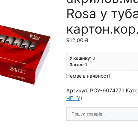
Rosa у туб
картон.ко
912,00
₴
У кошику
:
0
Загал.:
0
Немає в наявності
Артикул:
РСУ-9074771
Кате
ЧП (У)
Шукати
товари