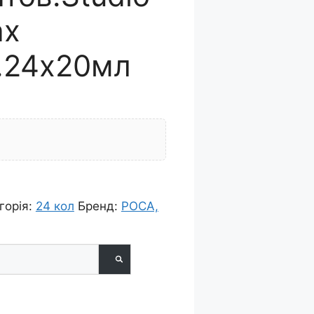
ах
р.24х20мл
горія:
24 кол
Бренд:
РОСА,