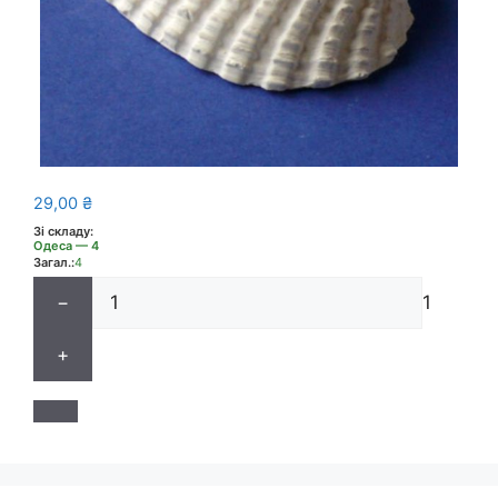
29,00
₴
Зі складу:
Одеса — 4
Загал.:
4
−
1
+