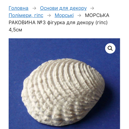
Головна
→
Основи для декору
→
Полімери, гіпс
→
Морські
→
МОРСЬКА
РАКОВИНА №3 фігурка для декору (гіпс)
4,5см