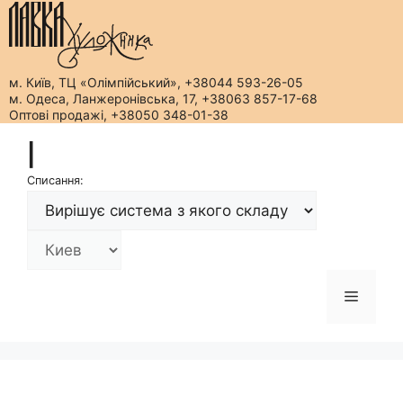
м. Київ, ТЦ «Олімпійський», +38044 593-26-05
м. Одеса, Ланжеронівська, 17, +38063 857-17-68
Оптові продажі, +38050 348-01-38
Перейти
|
до
вмісту
Списання:
Меню