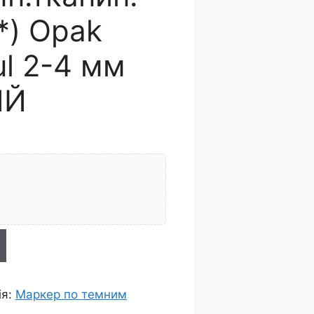
*) Opak
ul 2-4 мм
ИЙ
ія:
Маркер по темним