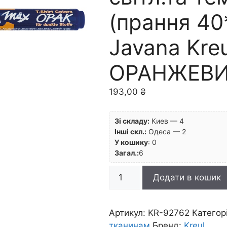
(прання 40
Javana Kre
ОРАНЖЕВ
193,00
₴
Зі складу:
Киев — 4
Інші скл.:
Одеса — 2
У кошику
:
0
Загал.:
6
Маркер
Додати в кошик
покривн.д/
світл.та
темн.тканин.
Артикул:
KR-92762
Категор
(прання
тканинам
Бренд:
Kreul