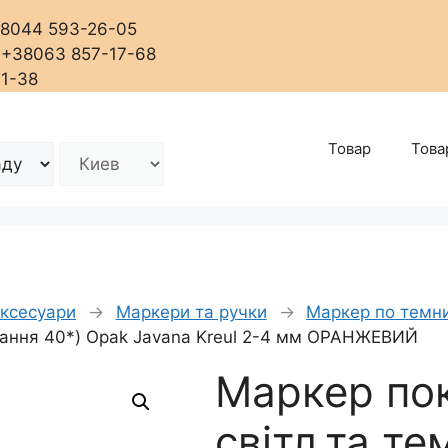
+38044 593-26-05
, +38063 857-17-68
01-38
Товар
Това
аксесуари
→
Маркери та ручки
→
Маркер по темн
прання 40*) Opak Javana Kreul 2-4 мм ОРАНЖЕВИЙ
Маркер пок
світл.та те