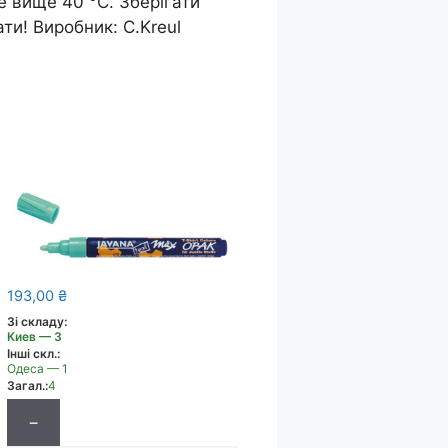
е вище 40 °С. Зберігати
ти! Виробник: C.Kreul
193,00
₴
Зі складу:
Киев — 3
Інші скл.:
Одеса — 1
Загал.:
4
−