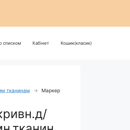
р списком
Кабінет
Кошик(класик)
им тканинам
→
Маркер
ривн.д/
мн.тканин.