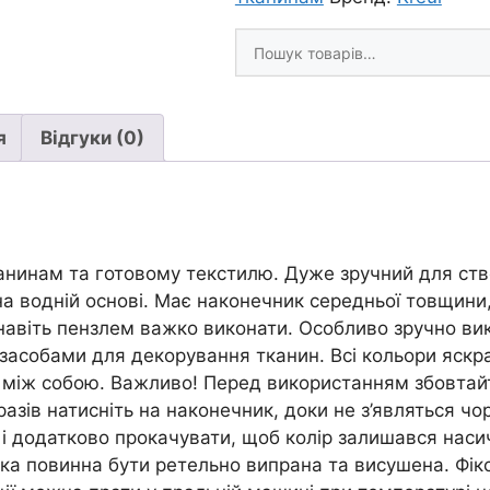
40*)
Шукати
Opak
товари
Javana
Kreul
2-
я
Відгуки (0)
4
мм
ОРАНЖЕВИЙ
кількість
нинам та готовому текстилю. Дуже зручний для ство
 на водній основі. Має наконечник середньої товщин
 навіть пензлем важко виконати. Особливо зручно ви
асобами для декорування тканин. Всі кольори яскра
ся між собою. Важливо! Перед використанням збовтайт
разів натисніть на наконечник, доки не з’являться чо
 і додатково прокачувати, щоб колір залишався нас
 повинна бути ретельно випрана та висушена. Фіксу