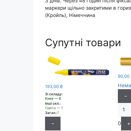
3 днів. Через 48 годин після фікс
маркери щільно закритими в гориз
(Кройль), Німеччина
Супутні товари
90,00
Нема
193,00
₴
Зі складу:
−
Киев — 6
Інші скл.:
Одеса — 1
Загал.:
7
0
+
−