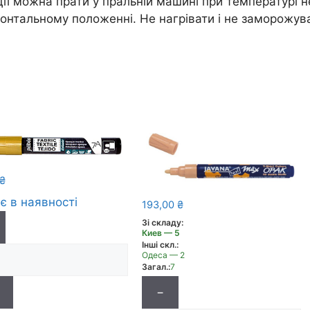
ації можна прати у пральній машині при температурі н
онтальному положенні. Не нагрівати і не заморожува
₴
є в наявності
193,00
₴
Зі складу:
Киев — 5
Інші скл.:
Одеса — 2
Загал.:
7
−