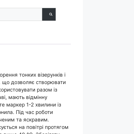
рення тонких візерунків і
и, що дозволяє створювати
користовувати разом із
ві, мають відмінну
е маркер 1-2 хвилини із
рнила. Під час роботи
иченим та яскравим.
ється на повітрі протягом