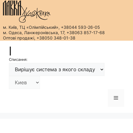
м. Київ, ТЦ «Олімпійський», +38044 593-26-05
м. Одеса, Ланжеронівська, 17, +38063 857-17-68
Оптові продажі, +38050 348-01-38
Перейти
|
до
вмісту
Списання:
Меню