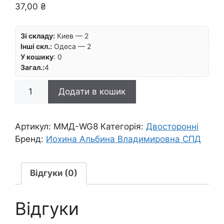
37,00
₴
Зі складу:
Киев — 2
Інші скл.:
Одеса — 2
У кошику
:
0
Загал.:
4
Маркер
Додати в кошик
перм.прозор.на
спирт.осн.двосторон.
(долото/
Артикул:
ММД-WG8
Категорія:
Двосторонні
тонкий)"Fine&Broad"
Бренд:
Иохина Альбина Владимировна СПД
Markerman
СІРИЙ
ТЕПЛИЙ
Відгуки (0)
/WG8
кількість
Відгуки