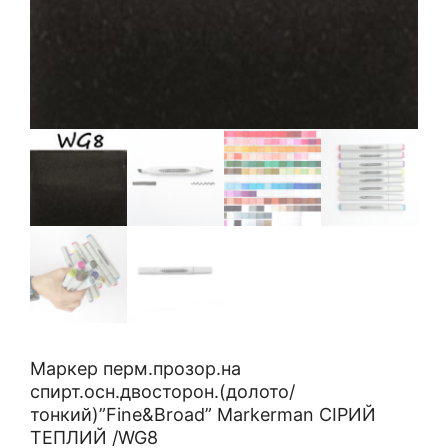
Маркер перм.прозор.на
спирт.осн.двосторон.(долото/
тонкий)”Fine&Broad” Markerman СІРИЙ
ТЕПЛИЙ /WG8