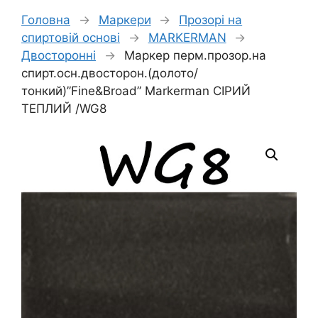
Головна
→
Маркери
→
Прозорі на
спиртовій основі
→
MARKERMAN
→
Двосторонні
→
Маркер перм.прозор.на
спирт.осн.двосторон.(долото/
тонкий)”Fine&Broad” Markerman СІРИЙ
ТЕПЛИЙ /WG8