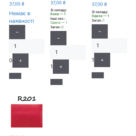
37,00
₴
37,00
₴
37,00
₴
Зі складу:
Зі складу:
Немає в
Киев — 1
Одеса — 1
Інші скл.:
наявності
Загал.:
1
Одеса — 1
Загал.:
2
−
−
−
1
+
0
+
1
+