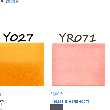
дно
увійти
.
37,00
₴
₴
ду:
Немає в наявності
 1
.: