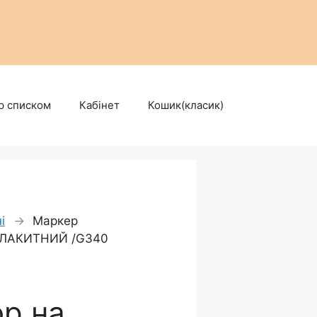
р списком
Кабінет
Кошик(класик)
і
→
Маркер
О-БЛАКИТНИЙ /G340
р.на