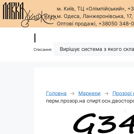
м. Київ, ТЦ «Олімпійський», 
м. Одеса, Ланжеронівська, 17
Оптові продажі, +38050 348-
Перейти
|
до
вмісту
Списання:
Головна
→
Маркери
→
Прозорі 
перм.прозор.на спирт.осн.двосто