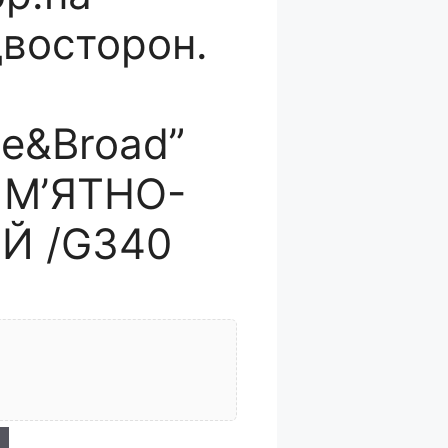
двосторон.
ne&Broad”
 М’ЯТНО-
Й /G340