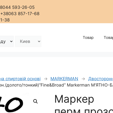
+38044 593-26-05
, +38063 857-17-68
01-38
Товар
Това
на спиртовій основі
→
MARKERMAN
→
Двосторонн
рон.(долото/тонкий)”Fine&Broad” Markerman М’ЯТН
Маркер
перм.прозо