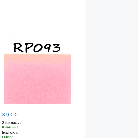
37,00
₴
Зі складу:
Киев — 1
Інші скл.:
Одеса — 1