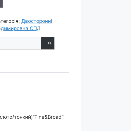
атегорія:
Двосторонні
адимировна СПД
олото/тонкий)”Fine&Broad”