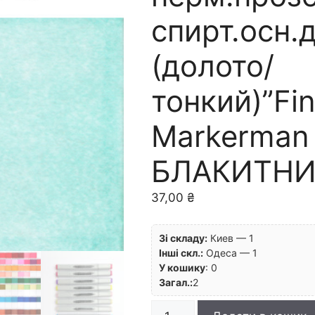
спирт.осн.
(долото/
тонкий)”Fi
Markerman
БЛАКИТНИ
37,00
₴
Зі складу:
Киев — 1
Інші скл.:
Одеса — 1
У кошику
:
0
Загал.:
2
Маркер