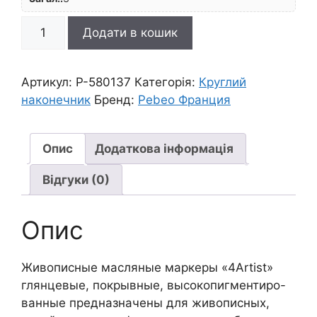
*Маркер
Додати в кошик
лакуючий
покривн.на
олійн.основі
Артикул:
P-580137
Категорія:
Круглий
кругл
наконечник
Бренд:
Pebeo Франция
наконечн."4Artist"
Pebeo
4мм
Опис
Додаткова інформація
РОЖЕВИЙ
Відгуки (0)
кількість
Опис
Живописные масляные маркеры «4Artist»
глянцевые, покрывные, высокопигментиро-
ванные предназначены для живописных,