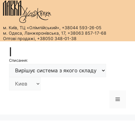
м. Київ, ТЦ «Олімпійський», +38044 593-26-05
м. Одеса, Ланжеронівська, 17, +38063 857-17-68
Оптові продажі, +38050 348-01-38
Перейти
|
до
вмісту
Списання:
Меню