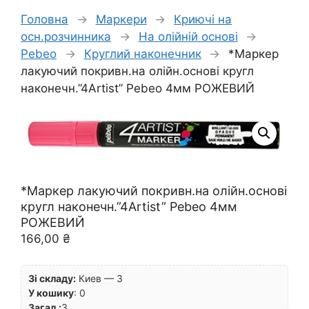
Головна
→
Маркери
→
Криючі на
осн.розчинника
→
На олійній основі
→
Pebeo
→
Круглий наконечник
→
*Маркер
лакуючий покривн.на олійн.основі кругл
наконечн.”4Artist” Pebeo 4мм РОЖЕВИЙ
*Маркер лакуючий покривн.на олійн.основі
кругл наконечн.”4Artist” Pebeo 4мм
РОЖЕВИЙ
166,00
₴
Зі складу:
Киев — 3
У кошику
:
0
Загал.:
3