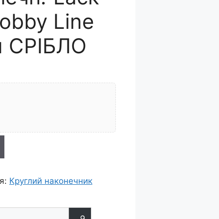
Hobby Line
м СРІБЛО
te"
ія:
Круглий наконечник