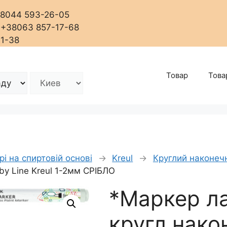
+38044 593-26-05
, +38063 857-17-68
01-38
Товар
Това
і на спиртовій основі
→
Kreul
→
Круглий наконеч
bby Line Kreul 1-2мм СРІБЛО
*Маркер л
кругл.нако