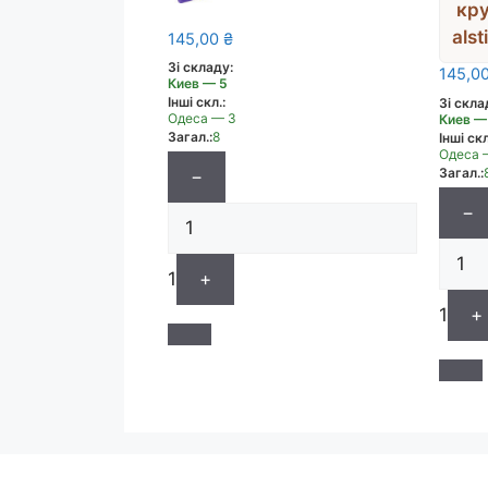
кру
alst
145,00
₴
Зі складу:
145,0
Киев — 5
Інші скл.:
Зі скла
Одеса — 3
Киев —
Загал.:
8
Інші скл
Одеса 
Загал.:
−
−
1
+
1
+