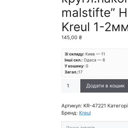
malstifte” 
Kreul 1-2м
145,00
₴
Зі складу:
Киев — 11
Інші скл.:
Одеса — 6
У кошику
:
0
Загал.:
17
*Маркер
Додати в кошик
лакуючий
кругл.наконечн."Lackmalstif
Hobby
Артикул:
KR-47221
Категор
Line
Бренд:
Kreul
Kreul
Шукати
1-