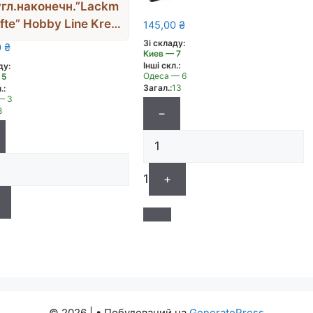
гл.наконечн.”Lackm
ifte” Hobby Line Kreul
145,00
₴
2-4мм МІДЬ
Зі складу:
0
₴
Киев — 7
Інші скл.:
ду:
Одеса — 6
 5
Загал.:
13
.:
— 3
8
−
1
+
© 2026 |
• Побудований на
GeneratePress