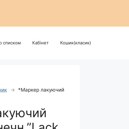
р списком
Кабінет
Кошик(класик)
ник
→
*Маркер лакуючий
акуючий
нечн.”Lack