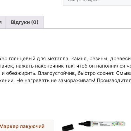
товари
2мм
СРІБЛО
кількість
я
Відгуки (0)
 глянцевый для металла, камня, резины, древесины,
пачок, нажать наконечник так, чтоб он наполнился 
и обезжирить. Влагоустойчив, быстро сохнет. Смыв
ении. Не нагревать не замораживать! Производитель
Маркер лакуючий