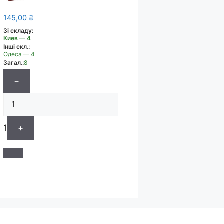
145,00
₴
Зі складу:
Киев — 4
Інші скл.:
Одеса — 4
Загал.:
8
−
1
+