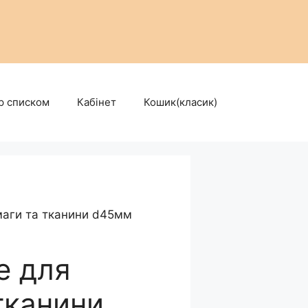
р списком
Кабінет
Кошик(класик)
маги та тканини d45мм
е для
тканини