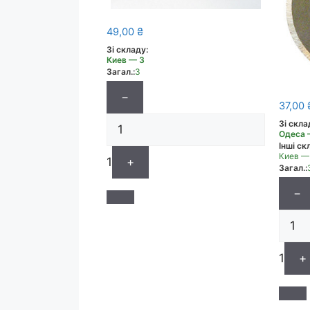
49,00
₴
Зі складу:
Киев — 3
Загал.:
3
−
37,00
Зі скла
Одеса 
Інші скл
Киев —
1
+
Загал.:
−
1
+