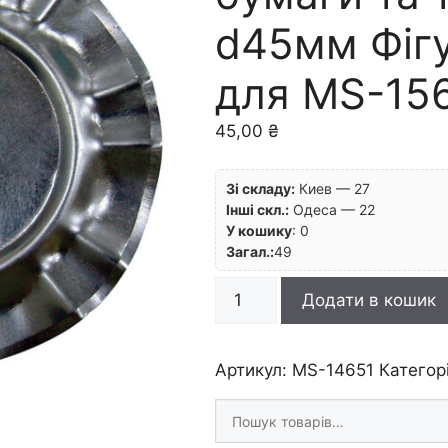
d45мм Фіг
для MS-15
45,00
₴
Зі складу:
Киев — 27
Інші скл.:
Одеса — 22
У кошику
:
0
Загал.:
49
Лезо
Додати в кошик
кругле
для
бумаги
Артикул:
MS-14651
Категор
та
Шукати
тканини
товари
d45мм