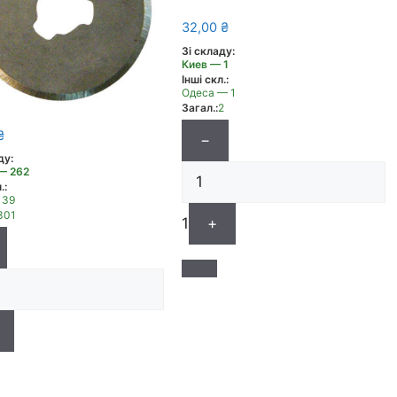
32,00
₴
Зі складу:
Киев — 1
Інші скл.:
Одеса — 1
Загал.:
2
₴
−
ду:
— 262
.:
 39
301
1
+