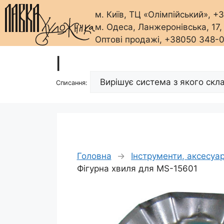
м. Київ, ТЦ «Олімпійський», 
м. Одеса, Ланжеронівська, 17
Оптові продажі, +38050 348-
Перейти
|
до
вмісту
Списання:
Головна
→
Інструменти, аксесуа
Фігурна хвиля для MS-15601