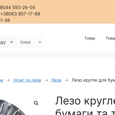
+38044 593-26-05
, +38063 857-17-68
01-38
Товар
Това
ри
→
Ножі та леза
→
Леза
→
Лезо кругле для бу
Лезо кругл
бумаги та 