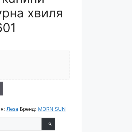
урна хвиля
601
ія:
Леза
Бренд:
MORN SUN