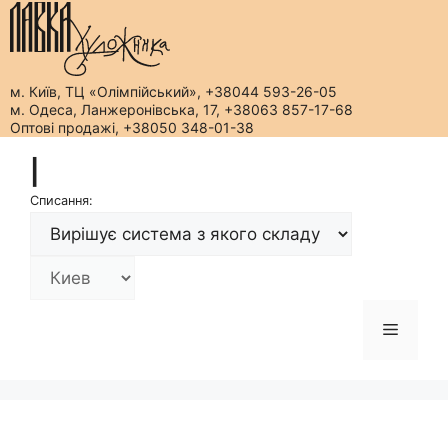
м. Київ, ТЦ «Олімпійський», +38044 593-26-05
м. Одеса, Ланжеронівська, 17, +38063 857-17-68
Оптові продажі, +38050 348-01-38
Перейти
|
до
вмісту
Списання:
Меню