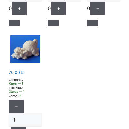
0
+
0
+
0
+
70,00
₴
Зі складу:
Киев — 1
Інші скл.:
Одеса — 1
Загал.:
2
−