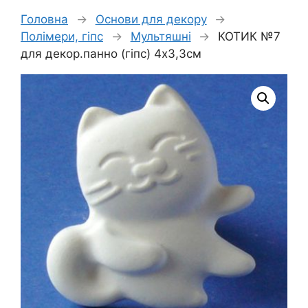
Головна
→
Основи для декору
→
Полімери, гіпс
→
Мультяшні
→
КОТИК №7
для декор.панно (гіпс) 4х3,3см