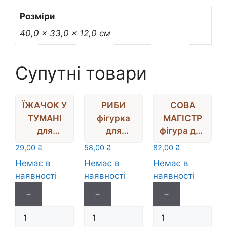
Розміри
40,0 × 33,0 × 12,0 см
Супутні товари
ЇЖАЧОК У
РИБИ
СОВА
ТУМАНІ
фігурка
МАГІСТР
для
для
фігура для
декор.пан
декору
декору
29,00
₴
58,00
₴
82,00
₴
но (гіпс)
(гіпс)
(гіпс)
Немає в
Немає в
Немає в
5х3,3см
5х4,5х3см
6,5х5,5х5,
наявності
наявності
наявності
5см
−
−
−