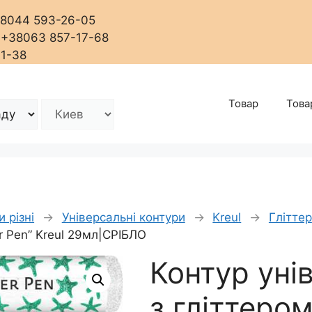
+38044 593-26-05
, +38063 857-17-68
01-38
Товар
Това
 різні
→
Універсальні контури
→
Kreul
→
Гліттер
er Pen” Kreul 29мл|СРІБЛО
Контур уні
з гліттеро