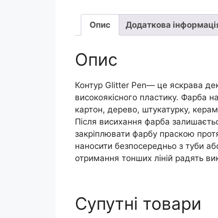
Опис
Додаткова інформаці
Опис
Контур Glitter Pen— це яскрава де
високоякісного пластику. Фарба на 
картон, дерево, штукатурку, керамі
Після висихання фарба залишаєтьс
закріплювати фарбу праскою протя
наносити безпосередньо з туби аб
отримання тонших ліній радять ви
Супутні товари