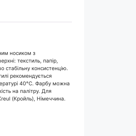
чним носиком з
ерхні: текстиль, папір,
во стабільну консистенцію.
тилі рекомендується
пературі 40°С. Фарбу можна
сть на палітру. Для
reul (Кройль), Німеччина.