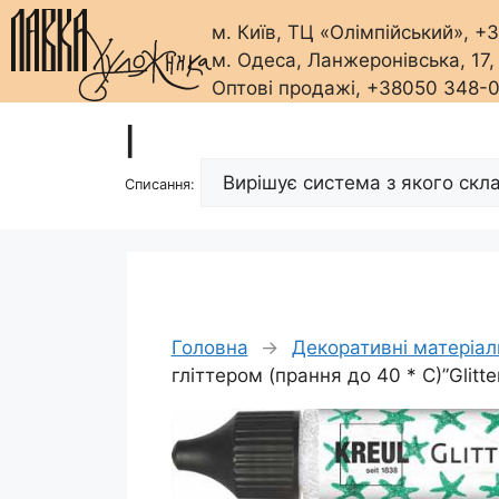
м. Київ, ТЦ «Олімпійський», 
м. Одеса, Ланжеронівська, 17
Оптові продажі, +38050 348-
Перейти
|
до
вмісту
Списання:
Головна
→
Декоративні матеріали
гліттером (прання до 40 * С)”Glitt