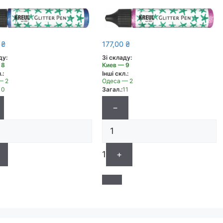
0
₴
177,00
₴
ду:
Зі складу:
 8
Киев — 9
.:
Інші скл.:
— 2
Одеса — 2
10
Загал.:
11
−
1
+