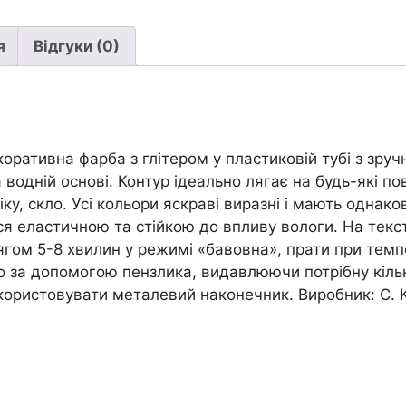
*
С)"Glitter
я
Відгуки (0)
Pen"
Kreul
29мл|
СРІБЛО
кількість
коративна фарба з глітером у пластиковій тубі з зру
водній основі. Контур ідеально лягає на будь-які пов
ку, скло. Усі кольори яскраві виразні і мають однако
я еластичною та стійкою до впливу вологи. На текс
гом 5-8 хвилин у режимі «бавовна», прати при тем
о за допомогою пензлика, видавлюючи потрібну кількі
користовувати металевий наконечник. Виробник: С. K