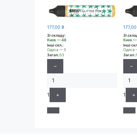
177,00
₴
177,0
Зі складу:
Зі скла
Киев — 48
Киев —
Інші скл.:
Інші скл
Одеса — 5
Одеса 
Загал.:
53
Загал.:
−
−
1
+
1
+