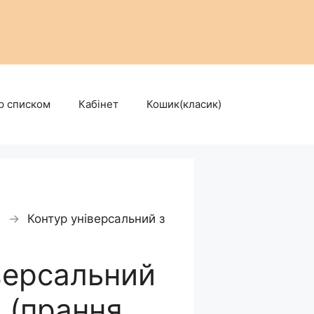
р списком
Кабінет
Кошик(класик)
→
Контур універсальний з
версальний
м (прання