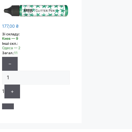
177,00
₴
Зі складу:
Киев — 9
Інші скл.:
Одеса — 2
Загал.:
11
−
1
+