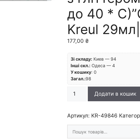
до 40 * С)”
Kreul 29мл
177,00
₴
Зі складу:
Киев — 94
Інші скл.:
Одеса — 4
У кошику
:
0
Загал.:
98
Контур
Додати в кошик
універсальний
з
гліттером
Артикул:
KR-49846
Категор
(прання
Шукати
до
товари
40