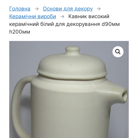
Головна
→
Основи для декору
→
Керамічни вироби
→
Кавник високий
керамічний білий для декорування d90мм
h200мм