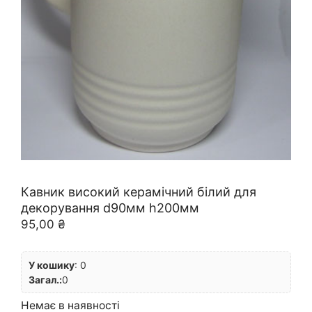
Кавник високий керамічний білий для
декорування d90мм h200мм
95,00
₴
У кошику
:
0
Загал.:
0
Немає в наявності