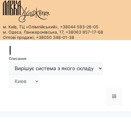
м. Київ, ТЦ «Олімпійський», +38044 593-26-05
м. Одеса, Ланжеронівська, 17, +38063 857-17-68
Оптові продажі, +38050 348-01-38
Перейти
|
до
вмісту
Списання:
Меню