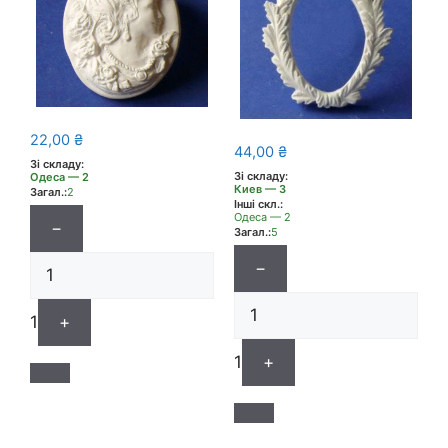
22,00
₴
44,00
₴
Зі складу:
Зі складу:
Одеса — 2
Киев — 3
Загал.:
2
Інші скл.:
Одеса — 2
−
Загал.:
5
−
1
+
1
+