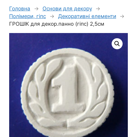
Головна
→
Основи для декору
→
Полімери, гіпс
→
Декоративні елементи
→
ГРОШІК для декор.панно (гіпс) 2,5см