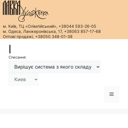
м. Київ, ТЦ «Олімпійський», +38044 593-26-05
м. Одеса, Ланжеронівська, 17, +38063 857-17-68
Оптові продажі, +38050 348-01-38
Перейти
|
до
вмісту
Списання:
Меню