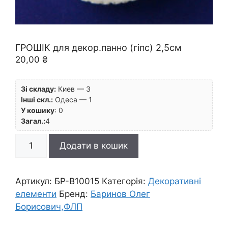
ГРОШІК для декор.панно (гіпс) 2,5см
20,00
₴
Зі складу:
Киев — 3
Інші скл.:
Одеса — 1
У кошику
:
0
Загал.:
4
ГРОШІК
Додати в кошик
для
декор.панно
(гіпс)
Артикул:
БР-B10015
Категорія:
Декоративні
2,5см
елементи
Бренд:
Баринов Олег
кількість
Борисович,ФЛП