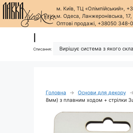
м. Київ, ТЦ «Олімпійський», 
м. Одеса, Ланжеронівська, 17
Оптові продажі, +38050 348-
Перейти
|
до
вмісту
Списання:
Головна
→
Основи для декору
8мм) з плавним ходом + стрілки 