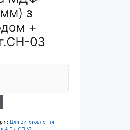
8мм) з
одом +
т.СН-03
рія:
Для виготовлення
в А.Е ФОП(У)