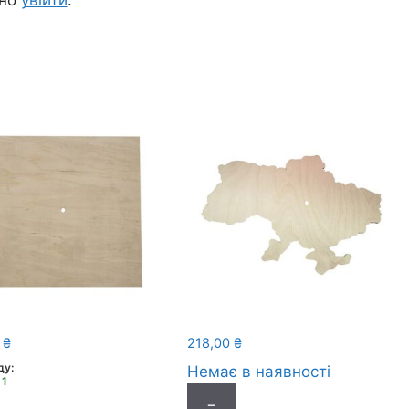
дно
увійти
.
0
₴
218,00
₴
ду:
Немає в наявності
 1
1
−