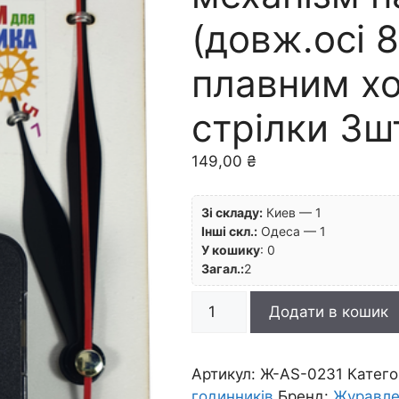
(довж.осі 
плавним х
стрілки 3ш
149,00
₴
Зі складу:
Киев — 1
Інші скл.:
Одеса — 1
У кошику
:
0
Загал.:
2
Годинниковий
Додати в кошик
механізм
на
МДФ
Артикул:
Ж-AS-0231
Катего
(довж.осі
годинників
Бренд:
Журавле