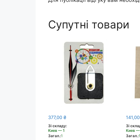
Для публікації відгуку вам необхі
Супутні товари
377,00
₴
141,0
Зі складу:
Зі скла
Киев — 1
Киев —
Загал.:
1
Загал.: