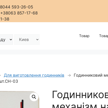
+38044 593-26-05
, +38063 857-17-68
01-38
Товар
Това
→
Для виготовлення годинників
→
Годинниковий ме
3шт.СН-03
Годиннико
механізм 