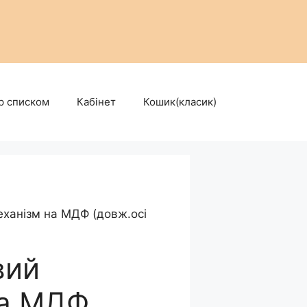
р списком
Кабінет
Кошик(класик)
ханізм на МДФ (довж.осі
вий
на МДФ