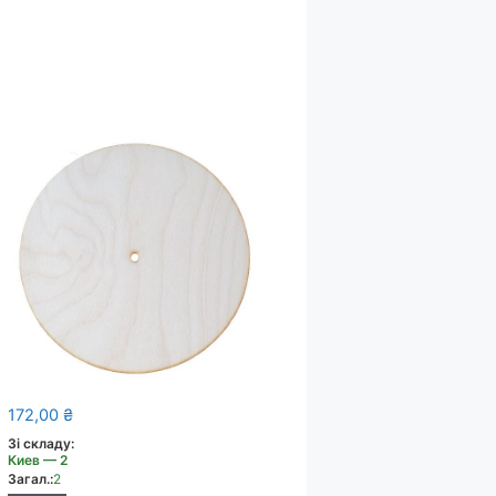
172,00
₴
Зі складу:
Киев — 2
Загал.:
2