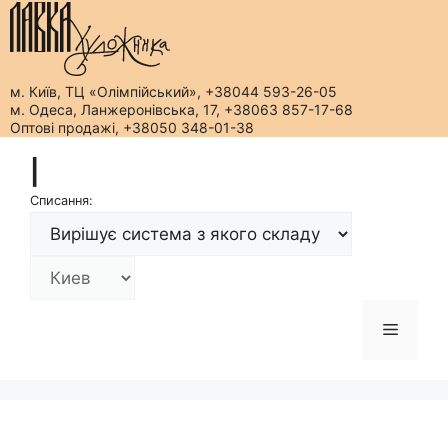
м. Київ, ТЦ «Олімпійський», +38044 593-26-05
м. Одеса, Ланжеронівська, 17, +38063 857-17-68
Оптові продажі, +38050 348-01-38
Перейти
|
до
вмісту
Списання:
Меню