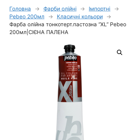
Головна
→
Фарби олійні
→
Імпортні
→
Pebeo 200мл
→
Класичні кольори
→
Фарба олійна тонкотерт.пастозна “XL” Pebeo
200мл|СІЄНА ПАЛЕНА