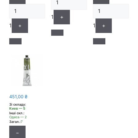
1
+
1
+
1
+
451,00
₴
Зі складу:
Киев — 5
Інші скл.:
Одеса — 2
Загал.:
7
−