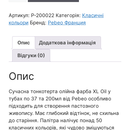
тонкотерт.пастозна
"XL"
Артикул:
P-200022
Категорія:
Класичні
Pebeo
кольори
Бренд:
Pebeo Франция
200мл|
СІЄНА
ПАЛЕНА
Опис
Додаткова інформація
кількість
Відгуки (0)
Опис
Сучасна тонкотерта олійна фарба XL Oil у
тубах по 37 та 200мл від Pebeo особливо
підходить для створення пастозного
живопису. Має глибокий відтінок, не схильна
до старіння. Палітра налічує понад 50
класичних кольорів, які чудово змішуються