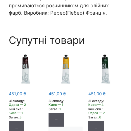
промиваються розчинником для олійних
фарб. Виробник: Pebeo(Пебео) Франція.
Супутні товари
451,00
₴
451,00
₴
451,00
₴
Зі складу:
Зі складу:
Зі складу:
Одеса — 2
Киев — 1
Киев — 4
Інші скл.:
Загал.:
1
Інші скл.:
Киев — 1
Одеса — 2
Загал.:
3
Загал.:
6
−
−
−