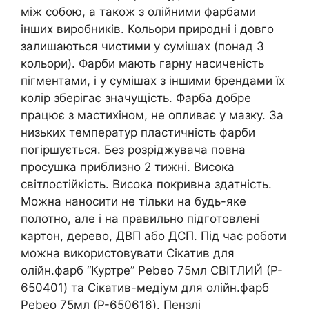
між собою, а також з олійними фарбами
інших виробників. Кольори природні і довго
залишаються чистими у сумішах (понад 3
кольори). Фарби мають гарну насиченість
пігментами, і у сумішах з іншими брендами їх
колір зберігає значущість. Фарба добре
працює з мастихіном, не опливає у мазку. За
низьких температур пластичність фарби
погіршується. Без розріджувача повна
просушка приблизно 2 тижні. Висока
світлостійкість. Висока покривна здатність.
Можна наносити не тільки на будь-яке
полотно, але і на правильно підготовлені
картон, дерево, ДВП або ДСП. Під час роботи
можна використовувати Сікатив для
олійн.фарб “Куртре” Pebeo 75мл СВІТЛИЙ (P-
650401) та Сікатив-медіум для олійн.фарб
Pebeo 75мл (P-650616). Пензлі