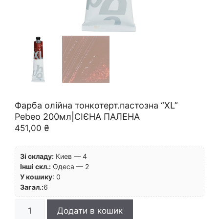
Фарба олійна тонкотерт.пастозна “XL”
Pebeo 200мл|СІЄНА ПАЛЕНА
451,00
₴
Зі складу:
Киев — 4
Інші скл.:
Одеса — 2
У кошику
:
0
Загал.:
6
Фарба
Додати в кошик
олійна