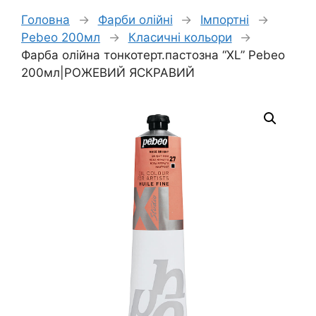
Головна
→
Фарби олійні
→
Імпортні
→
Pebeo 200мл
→
Класичні кольори
→
Фарба олійна тонкотерт.пастозна “XL” Pebeo
200мл|РОЖЕВИЙ ЯСКРАВИЙ