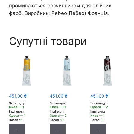
промиваються розчинником для олійних
фарб. Виробник: Pebeo(Пебео) Франція.
Супутні товари
451,00
₴
451,00
₴
451,00
₴
Зі складу:
Зі складу:
Зі складу:
Киев — 1
Киев — 11
Одеса — 2
Інші скл.:
Інші скл.:
Інші скл.:
Одеса — 1
Одеса — 2
Киев — 1
Загал.:
2
Загал.:
13
Загал.:
3
−
−
−