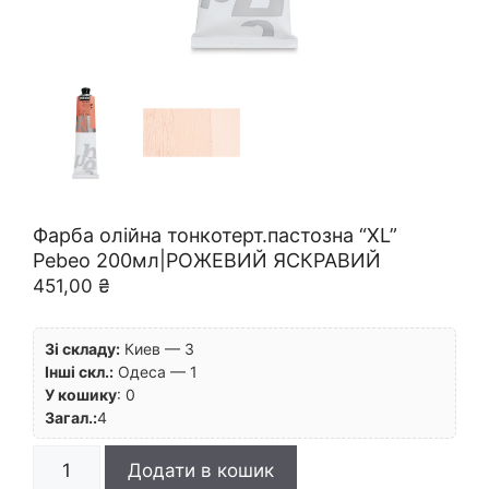
Фарба олійна тонкотерт.пастозна “XL”
Pebeo 200мл|РОЖЕВИЙ ЯСКРАВИЙ
451,00
₴
Зі складу:
Киев — 3
Інші скл.:
Одеса — 1
У кошику
:
0
Загал.:
4
Фарба
Додати в кошик
олійна