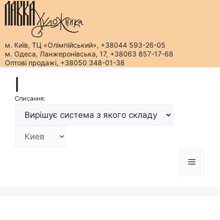
м. Київ, ТЦ «Олімпійський», +38044 593-26-05
м. Одеса, Ланжеронівська, 17, +38063 857-17-68
Оптові продажі, +38050 348-01-38
Перейти
|
до
вмісту
Списання:
Меню