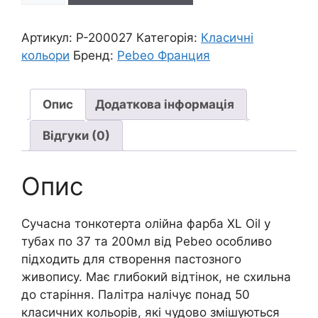
тонкотерт.пастозна
"XL"
Артикул:
P-200027
Категорія:
Класичні
Pebeo
кольори
Бренд:
Pebeo Франция
200мл|
РОЖЕВИЙ
ЯСКРАВИЙ
Опис
Додаткова інформація
кількість
Відгуки (0)
Опис
Сучасна тонкотерта олійна фарба XL Oil у
тубах по 37 та 200мл від Pebeo особливо
підходить для створення пастозного
живопису. Має глибокий відтінок, не схильна
до старіння. Палітра налічує понад 50
класичних кольорів, які чудово змішуються