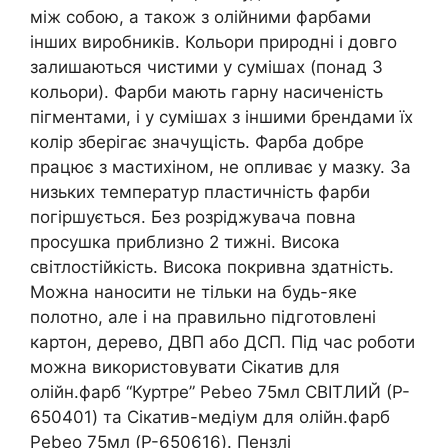
між собою, а також з олійними фарбами
інших виробників. Кольори природні і довго
залишаються чистими у сумішах (понад 3
кольори). Фарби мають гарну насиченість
пігментами, і у сумішах з іншими брендами їх
колір зберігає значущість. Фарба добре
працює з мастихіном, не опливає у мазку. За
низьких температур пластичність фарби
погіршується. Без розріджувача повна
просушка приблизно 2 тижні. Висока
світлостійкість. Висока покривна здатність.
Можна наносити не тільки на будь-яке
полотно, але і на правильно підготовлені
картон, дерево, ДВП або ДСП. Під час роботи
можна використовувати Сікатив для
олійн.фарб “Куртре” Pebeo 75мл СВІТЛИЙ (P-
650401) та Сікатив-медіум для олійн.фарб
Pebeo 75мл (P-650616). Пензлі