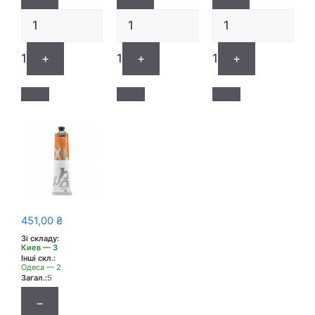
1
+
1
+
1
+
451,00
₴
Зі складу:
Киев — 3
Інші скл.:
Одеса — 2
Загал.:
5
−