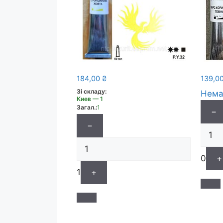
184,00
₴
139,0
Зі складу:
Нема
Киев — 1
Загал.:
1
−
−
0
+
1
+