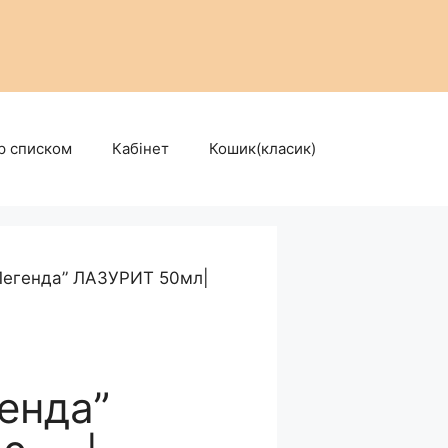
р списком
Кабінет
Кошик(класик)
Легенда” ЛАЗУРИТ 50мл|
генда”