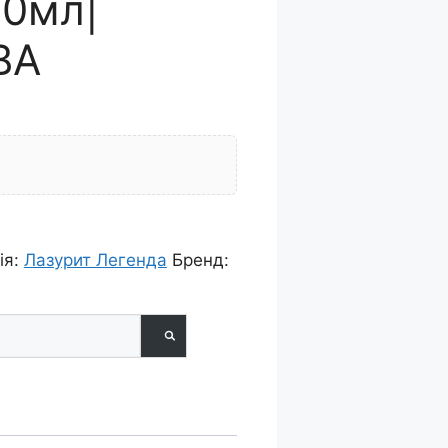
0мл|
ВА
ія:
Лазурит Легенда
Бренд: