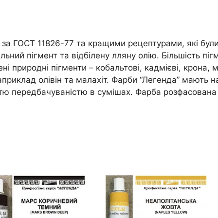
 за ГОСТ 11826-77 та кращими рецептурами, які були
ьний пігмент та відбілену лляну олію. Більшість піг
і природні пігменти – кобальтові, кадмієві, крона, ма
 наприклад олівін та малахіт. Фарби “Легенда” мають 
істю передбачуваністю в сумішах. Фарба розфасована