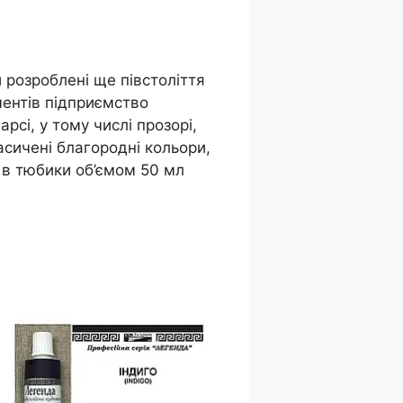
 розроблені ще півстоліття
ментів підприємство
рсі, у тому числі прозорі,
насичені благородні кольори,
 в тюбики об’ємом 50 мл