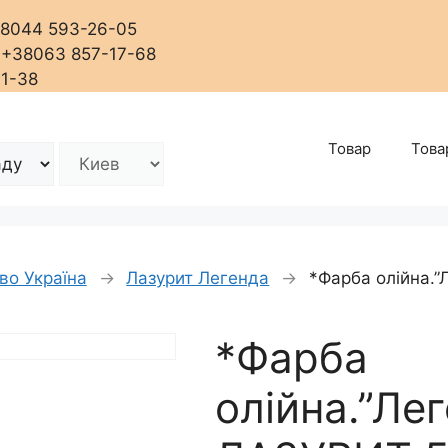
+38044 593-26-05
, +38063 857-17-68
01-38
Товар
Това
во Україна
→
Лазурит Легенда
→
*Фарба олійна.”
*Фарба
олійна.”Ле