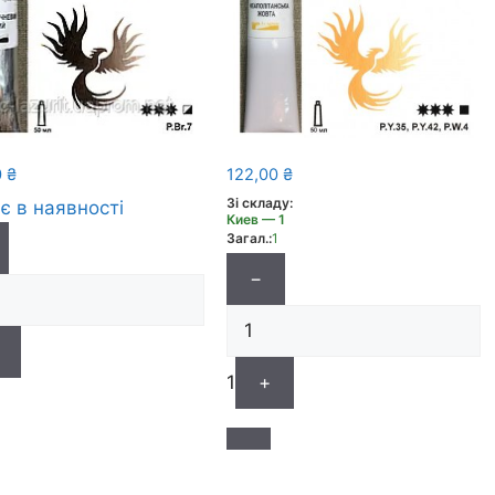
0
₴
122,00
₴
Зі складу:
є в наявності
Киев — 1
Загал.:
1
−
1
+