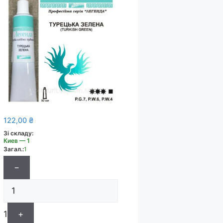
122,00
₴
Зі складу:
Киев — 1
Загал.:
1
−
1
+