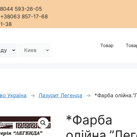
+38044 593-26-05
, +38063 857-17-68
01-38
Товар
Това
во Україна
→
Лазурит Легенда
→
*Фарба олійна.”
*Фарба
олійна.”Ле