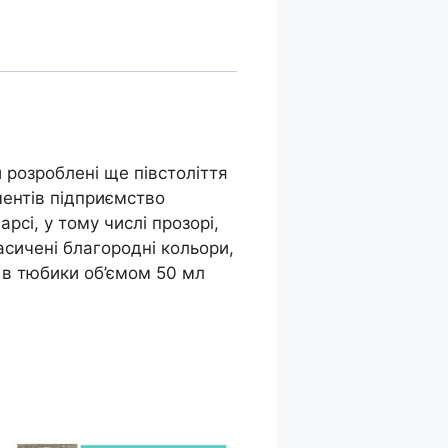
 розроблені ще півстоліття
ментів підприємство
рсі, у тому числі прозорі,
насичені благородні кольори,
 в тюбики об’ємом 50 мл