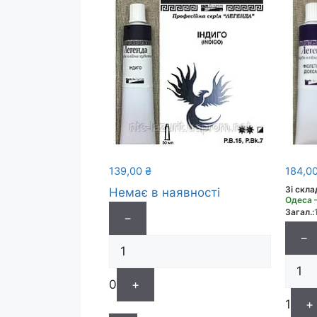
139,00
₴
184,0
Зі скла
Немає в наявності
Одеса 
Загал.:
−
−
0
+
1
+