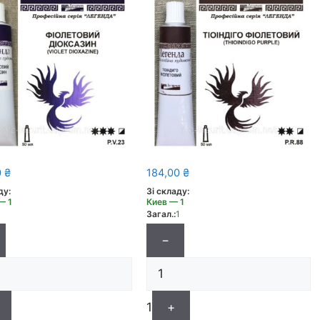
0
₴
184,00
₴
ду:
Зі складу:
— 1
Киев — 1
1
Загал.:
1
−
1
+