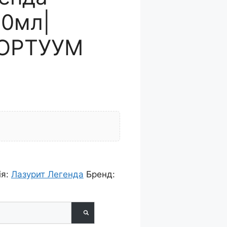
0мл|
МОРТУУМ
ія:
Лазурит Легенда
Бренд: