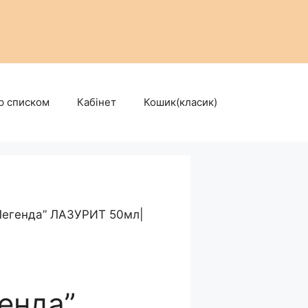
р списком
Кабінет
Кошик(класик)
Легенда” ЛАЗУРИТ 50мл|
генда”