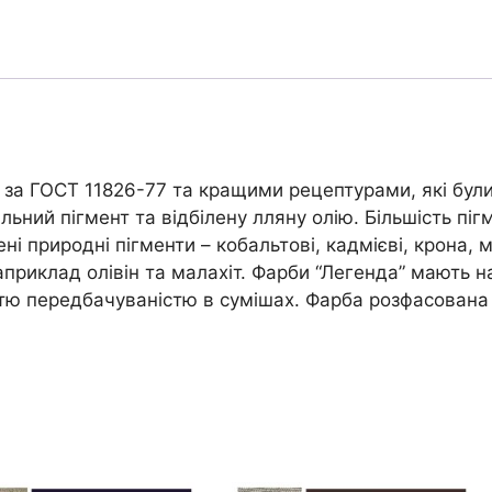
 за ГОСТ 11826-77 та кращими рецептурами, які були
ьний пігмент та відбілену лляну олію. Більшість піг
і природні пігменти – кобальтові, кадмієві, крона, ма
 наприклад олівін та малахіт. Фарби “Легенда” мають 
істю передбачуваністю в сумішах. Фарба розфасована