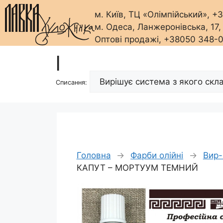
м. Київ, ТЦ «Олімпійський», 
м. Одеса, Ланжеронівська, 17
Оптові продажі, +38050 348-
Перейти
|
до
вмісту
Списання:
Головна
→
Фарби олійні
→
Вир-
КАПУТ – МОРТУУМ ТЕМНИЙ