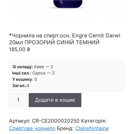
*Чорнила на спирт.осн. Engre Cernit Darwi
20мл ПРОЗОРИЙ СИНІЙ ТЕМНИЙ
185,00
₴
Зі складу:
Киев — 2
Інші скл.:
Одеса — 2
У кошику
:
0
Загал.:
4
*Чорнила
Додати в кошик
на
спирт.осн.
Engre
Артикул:
CR-CE2000020250
Категорія:
Cernit
Спиртове чорнило
Бренд:
Clairefontaine
Darwi