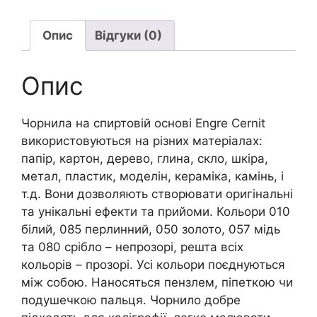
20мл
ПРОЗОРИЙ
Опис
Відгуки (0)
СИНІЙ
ТЕМНИЙ
Опис
кількість
Чорнила на спиртовій основі Engre Cernit
використовуються на різних матеріалах:
папір, картон, дерево, глина, скло, шкіра,
метал, пластик, моделін, кераміка, камінь, і
т.д. Вони дозволяють створювати оригінальні
та унікальні ефекти та прийоми. Кольори 010
білий, 085 перлинний, 050 золото, 057 мідь
та 080 срібло – непрозорі, решта всіх
кольорів – прозорі. Усі кольори поєднуються
між собою. Наносяться пензлем, піпеткою чи
подушечкою пальця. Чорнило добре