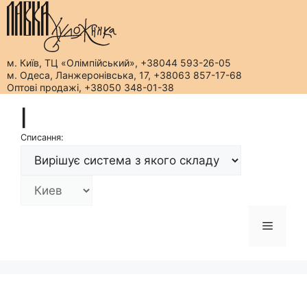
м. Київ, ТЦ «Олімпійський», +38044 593-26-05
м. Одеса, Ланжеронівська, 17, +38063 857-17-68
Оптові продажі, +38050 348-01-38
Перейти
|
до
вмісту
Списання:
Меню